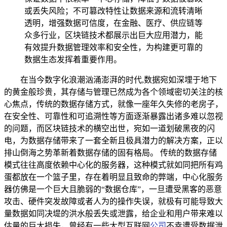
或丢失风险；不可篡改特性让数据来源和流转清晰
透明，增强数据可信度，在金融、医疗、供应链等
众多行业，区块链技术都展示出巨大应用潜力，能
有效提升数据管理效率和安全性，为构建更可靠的
数据生态发挥着重要作用。
在当今数字化浪潮汹涌澎湃的时代,数据宛如深埋于地下
的黄金般珍贵，其存储与管理已然成为各个领域密切关注的核
心焦点，传统的数据存储方式，就像一座年久失修的老房子，
在安全性、可靠性和可追溯性等方面逐渐暴露出诸多难以忽视
的问题，而区块链技术的横空出世，宛如一道划破黑夜的闪
电，为数据存储带来了一套全新且极具潜力的解决方案，正以
排山倒海之势革新着数据存储的固有格局。 传统的数据存储
模式往往高度依赖中心化的服务器，这种模式就如同把所有鸡
蛋都放在一个篮子里，存在着明显且致命的弊端，中心化服务
器仿佛是一个巨大且脆弱的“数据仓库”，一旦遭受黑客的恶意
攻击、硬件突发故障或者人为的操作失误，就极有可能导致大
量数据如同决堤的洪水般丢失或泄露，给企业和用户带来难以
估量的巨大损失，曾经有一些大型互联网
公司
不幸遭受数据泄