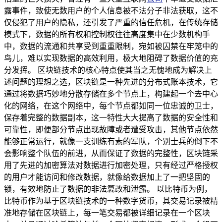
露事件，致使无数用户的个人信息被不法分子非法获取，这不
仅侵犯了用户的隐私，还引发了严重的信任危机，在传统存储
模式下，数据的所有权和控制权往往高度集中在少数机构手
中，数据的流通和共享受到重重限制，宛如被囚禁在牢笼中的
鸟儿，难以实现数据的高效利用，极大地阻碍了数据价值的充
分发挥。 区块链技术的核心特点使其当之无愧地成为解决上
述问题的理想之选，区块链是一种先进的分布式账本技术，它
通过将数据巧妙地分散存储在多个节点上，构建起一个去中心
化的网络，在这个网络中，每个节点都如同一位忠诚的卫士，
保存着完整的数据副本，这一特性大大提高了数据的安全性和
可靠性，即便部分节点出现故障或者遭受攻击，其他节点依然
能够正常运行，就像一支训练有素的军队，个别士兵的倒下不
会影响整个队伍的前进，从而保证了数据的完整性，区块链采
用了先进的加密算法对数据进行加密处理，只有经过严格授权
的用户才能访问和修改数据，就像给数据加上了一把坚固的
锁，有效地防止了数据的非法篡改和泄露。 以比特币为例，
比特币作为基于区块链技术的一种数字货币，其交易记录被精
准地存储在区块链上，每一笔交易都被详细记录在一个区块