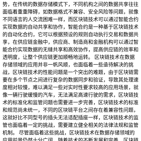
势，在传统的数据存储模式下，不同机构之间的数据共享往往
面临着重重障碍，如数据格式不兼容、安全风险等问题，就像
不同语言的人交流困难一样，而区块链技术可以通过智能合约
实现数据的自动共享和协作，智能合约是一种基于区块链技术
的自动化合约，它可以根据预设的规则自动执行交易和数据共
享，在供应链金融中，供应商、制造商和金融机构可以通过智
能合约实现数据的无缝共享和高效协作，提高供应链的效率和
透明度，让整个供应链更加顺畅地运转。 区块链技术在数据
存储领域的应用并非一帆风顺，也面临着一些亟待解决的挑
战，区块链技术的性能问题是一个突出的难题，由于区块链需
要在多个节点之间进行复杂的数据同步和验证，导致其处理速
度相对较慢，难以满足一些对实时性要求较高的应用场景，就
像一辆行驶缓慢的汽车，无法满足高速行驶的需求，区块链技
术的标准化和监管问题也需要进一步完善，区块链技术的标准
和规范尚未统一，不同的区块链平台之间存在着兼容性问题，
这就好比不同型号的插头无法适配插座一样，区块链技术的监
管也面临着一定的挑战，需要建立健全相关的法律法规和监管
机制。 尽管面临着这些挑战，区块链技术在数据存储领域的
应用前景仍然十分广阔，随着技术的不断发展和完善，区块链