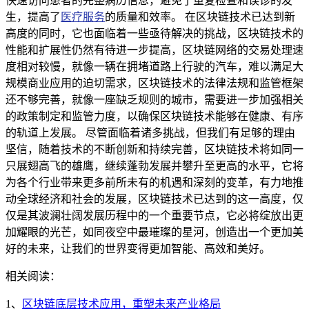
快速访问患者的完整病历信息，避免了重复检查和误诊的发
生，提高了
医疗服务
的质量和效率。 在区块链技术已达到新
高度的同时，它也面临着一些亟待解决的挑战，区块链技术的
性能和扩展性仍然有待进一步提高，区块链网络的交易处理速
度相对较慢，就像一辆在拥堵道路上行驶的汽车，难以满足大
规模商业应用的迫切需求，区块链技术的法律法规和监管框架
还不够完善，就像一座缺乏规则的城市，需要进一步加强相关
的政策制定和监管力度，以确保区块链技术能够在健康、有序
的轨道上发展。 尽管面临着诸多挑战，但我们有足够的理由
坚信，随着技术的不断创新和持续完善，区块链技术将如同一
只展翅高飞的雄鹰，继续蓬勃发展并攀升至更高的水平，它将
为各个行业带来更多前所未有的机遇和深刻的变革，有力地推
动全球经济和社会的发展，区块链技术已达到的这一高度，仅
仅是其波澜壮阔发展历程中的一个重要节点，它必将绽放出更
加耀眼的光芒，如同夜空中最璀璨的星河，创造出一个更加美
好的未来，让我们的世界变得更加智能、高效和美好。
相关阅读：
1、
区块链底层技术应用，重塑未来产业格局