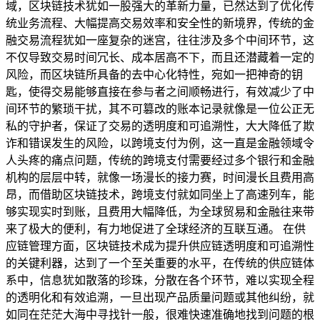
域，区块链技术犹如一股强大的革新力量，已然达到了优化传
统业务流程、大幅提高交易效率和安全性的新境界，传统的金
融交易流程犹如一座复杂的迷宫，往往涉及多个中间环节，这
不仅导致交易时间冗长、成本居高不下，而且还潜藏着一定的
风险，而区块链所具备的去中心化特性，宛如一把神奇的钥
匙，使得交易能够直接在参与者之间顺畅进行，有效减少了中
间环节的繁琐干扰，其不可篡改的账本记录就像是一位公正无
私的守护者，保证了交易的透明度和可追溯性，大大降低了欺
诈和错误发生的风险，以跨境支付为例，这一直是金融领域令
人头疼的痛点问题，传统的跨境支付需要经过多个银行和金融
机构的层层中转，就像一场漫长的接力赛，时间漫长且费用高
昂，而借助区块链技术，跨境支付就如同坐上了高速列车，能
够实现实时到账，且费用大幅降低，为全球贸易和金融往来带
来了极大的便利，有力地促进了全球经济的互联互通。 在供
应链管理方面，区块链技术成为提升供应链透明度和可追溯性
的关键利器，达到了一个至关重要的水平，在传统的供应链体
系中，信息犹如散落的珍珠，分散在各个环节，难以实现全程
的透明化和有效追溯，一旦出现产品质量问题或其他纠纷，就
如同在茫茫大海中寻找针一般，很难快速准确地找到问题的根