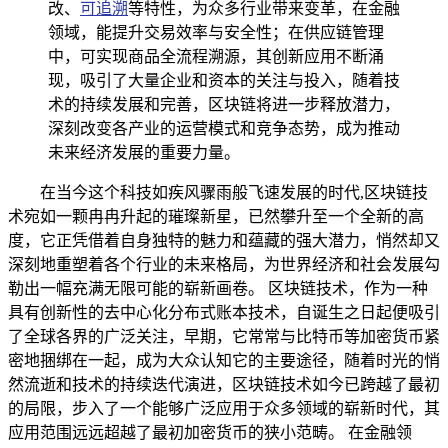
改、
可追溯
等特性，为众多行业带来变革，在金融
领域，能提升交易效率与安全性；在供应链管理
中，可实现商品全流程溯源，其创新应用不断涌
现，吸引了大量企业和资本的关注与投入，随着技
术的持续发展和完善，区块链将进一步释放潜力，
深刻改变各产业的运营模式和竞争态势，成为推动
未来经济发展的重要力量。
在当今这个科技如疾风骤雨般飞速发展的时代,区块链技
术宛如一颗冉冉升起的璀璨新星，已然攀升至一个全新的高
度，它正凭借着自身独特的魅力和蕴藏的强大潜力，悄然却又
深刻地重塑着各个行业的未来格局，为世界经济和社会发展勾
勒出一幅充满无限可能的崭新画卷。 区块链技术，作为一种
具有创新性的去中心化分布式账本技术，自诞生之日起便吸引
了全球各界的广泛关注，早期，它常常与比特币等加密货币紧
密地捆绑在一起，成为大众认知它的主要途径，随着时光的悄
然流逝和技术的持续迭代演进，区块链技术如今已跨越了最初
的局限，步入了一个能够广泛应用于众多领域的崭新时代，其
应用范围远远超越了最初加密货币的狭小范畴。 在金融领