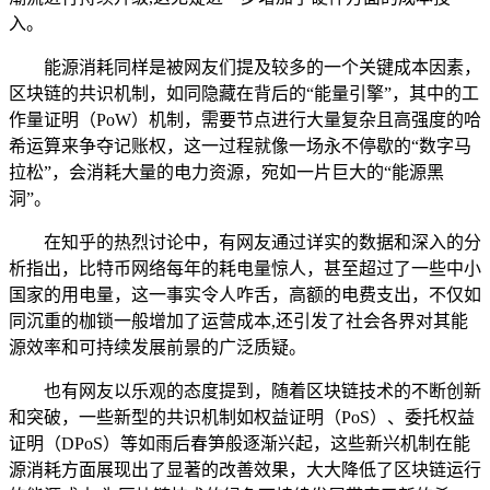
入。
能源消耗同样是被网友们提及较多的一个关键成本因素，
区块链的共识机制，如同隐藏在背后的“能量引擎”，其中的工
作量证明（PoW）机制，需要节点进行大量复杂且高强度的哈
希运算来争夺记账权，这一过程就像一场永不停歇的“数字马
拉松”，会消耗大量的电力资源，宛如一片巨大的“能源黑
洞”。
在知乎的热烈讨论中，有网友通过详实的数据和深入的分
析指出，比特币网络每年的耗电量惊人，甚至超过了一些中小
国家的用电量，这一事实令人咋舌，高额的电费支出，不仅如
同沉重的枷锁一般增加了运营成本,还引发了社会各界对其能
源效率和可持续发展前景的广泛质疑。
也有网友以乐观的态度提到，随着区块链技术的不断创新
和突破，一些新型的共识机制如权益证明（PoS）、委托权益
证明（DPoS）等如雨后春笋般逐渐兴起，这些新兴机制在能
源消耗方面展现出了显著的改善效果，大大降低了区块链运行