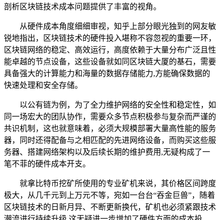
剖析区块链技术成本问题提供了丰富的视角。
从硬件成本角度细细审视，知乎上部分眼光独到的网友敏
锐地指出，区块链技术的硬件投入堪称不容忽视的重要一环，
区块链网络的稳定、高效运行，高度依赖于大量分布广泛且性
能卓越的节点设备，这些设备就如同区块链大厦的基石，需要
具备强大的计算能力和海量的数据存储能力,方能确保数据的
快速处理和安全存储。
以公有链为例，为了全力维护网络的安全性和稳定性，如
同一场宏大的团队协作，需要众多节点积极参与复杂而严谨的
共识机制，这也就意味着，必须大规模部署大量高性能的服务
器，同时还得配备与之相匹配的先进网络设备，而购买这些服
务器、搭建网络架构以及后续长期的维护费用,无疑构成了一
笔不菲的硬件成本开支。
就拿比特币挖矿所使用的专业矿机来说，其价格区间跨度
极大，从几千元到上万元不等，宛如一台台“吞金巨兽”，随着
区块链技术的日新月异、不断更新换代，矿机也必须紧跟技术
潮流进行持续升级,这无疑进一步增加了硬件方面的成本投