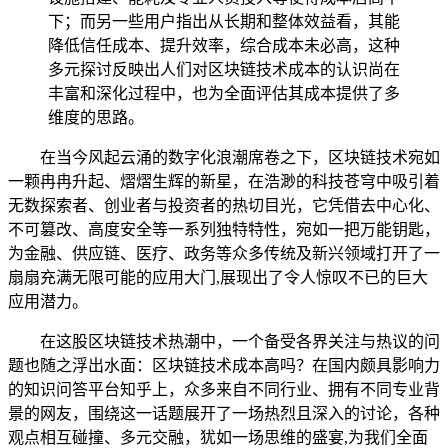
下；而另一些用户指出从长期和整体效益看，其能
降低信任成本、提升效率，综合成本未必高，这种
多元探讨反映出人们对区块链技术成本的认识尚在
丰富和深化过程中，也为全面评估其成本提供了多
维度的思路。
在当今风起云涌的数字化浪潮席卷之下，区块链技术宛如
一颗冉冉升起、熠熠生辉的新星，在浩渺的科技苍穹中吸引着
无数探索者、创业者与投资者的热切目光，它凭借去中心化、
不可篡改、高度安全等一系列独特特性，宛如一把万能钥匙，
为金融、供应链、医疗、政务等众多传统及新兴领域打开了一
扇扇充满无限可能的应用大门,展现出了令人惊叹不已的巨大
应用潜力。
在这股区块链技术热潮中，一个备受各界关注与热议的问
题也随之浮出水面：区块链技术成本高吗？在国内颇具影响力
的知识问答平台知乎上，众多来自不同行业、拥有不同专业背
景的网友，围绕这一话题展开了一场热烈且深入的讨论，各种
观点相互碰撞、多元交融，犹如一场思维的盛宴,为我们全面