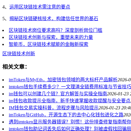
4、
运用区块链技术需注意的要点
5、
揭秘区块链硬核技术，构建信任世界的基石
区块链技术岗位要求高吗？深度剖析岗位门槛
区块链技术创新与探索，重塑未来的力量
智能币，区块链技术赋能的金融新探索
区块链
技术创新
相关文章：
imToken与MyEth，加密钱包领域的两大标杆产品解析
2026-0
imtoken钱包手续费多少？一文理清全链费用标准与节省技
im钱包可以创建几个链？官方解答与实操全指南
2026-01-23 
im钱包收款提示全指南，新手快速掌握收款提醒与安全要点
IM钱包交易实操科普，流程步骤与风险提示
2026-01-23 20:4
imToken与GitHub，开源生态下的去中心化钱包进化之路
202
遇到imtoken显示服务器错误？别慌！这份排查修复指南帮
imtoken钱包助记词丢失后如何正确处理？别被虚假找回骗