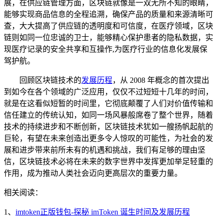
展，在供应链管理方面，区块链就像是一双无所不知的眼睛，
能够实现商品信息的全程追溯，确保产品的质量和来源清晰可
查，大大提高了供应链的透明度和可信度，在医疗领域，区块
链则如同一位忠诚的卫士，能够精心保护患者的隐私数据，实
现医疗记录的安全共享和互操作,为医疗行业的信息化发展保
驾护航。
回顾区块链技术的
发展历程
，从 2008 年概念的首次提出
到如今在各个领域的广泛应用，仅仅不过短短十几年的时间，
就是在这看似短暂的时间里，它彻底颠覆了人们对价值传输和
信任建立的传统认知，如同一场风暴般席卷了整个世界，随着
技术的持续进步和不断创新，区块链技术犹如一艘扬帆起航的
巨轮，有望在未来创造出更多令人惊叹的可能性，为社会的发
展和进步带来前所未有的机遇和挑战，我们有足够的理由坚
信，区块链技术必将在未来的数字世界中发挥更加举足轻重的
作用，成为推动人类社会迈向更高层次的重要力量。
相关阅读：
1、
imtoken正版钱包-探秘 imToken 诞生时间及发展历程