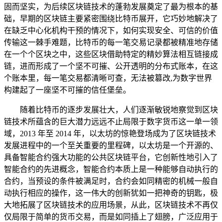
固而坚实，为后续区块链技术的蓬勃发展奠定了最为根本的基
础，早期的区块链主要紧密围绕比特币展开，它巧妙地解决了
在缺乏中心化机构干预的情况下，如何实现安全、可信的价值
传输这一棘手难题，比特币的每一笔交易记录都被精准地存储
在一个个区块之中，这些区块借助特定的精妙算法相互链接成
链，进而形成了一个坚不可摧、公开透明的分布式账本，在这
个账本里，每一笔交易都清晰可查，无法被篡改,为数字世界
构建起了一座坚不可摧的信任堡垒。
随着比特币的逐步发展壮大，人们逐渐敏锐地察觉到区块
链技术所蕴含的巨大潜力远远不止局限于数字货币这一单一领
域，2013 年至 2014 年，以太坊的惊艳登场成为了区块链技术
发展进程中的一个至关重要的里程碑，以太坊是一个开源的、
具备智能合约强大功能的公共区块链平台，它创新性地引入了
智能合约的先进概念，智能合约本质上是一种能够自动执行的
合约，当预设的条件被满足时，合约会如同精密的机械一般自
动执行相应的操作，这一伟大的创新犹如一把神奇的钥匙，极
大地拓展了区块链技术的应用场景，从此，区块链技术不再仅
仅局限于简单的货币交易，而是如同插上了翅膀，广泛应用于