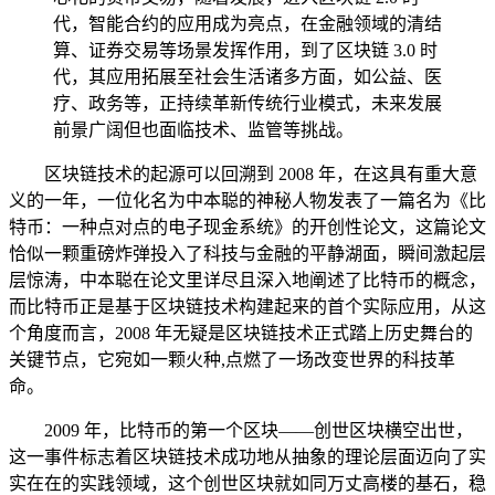
代，智能合约的应用成为亮点，在金融领域的清结
算、证券交易等场景发挥作用，到了区块链 3.0 时
代，其应用拓展至社会生活诸多方面，如公益、医
疗、政务等，正持续革新传统行业模式，未来发展
前景广阔但也面临技术、监管等挑战。
区块链技术的起源可以回溯到 2008 年，在这具有重大意
义的一年，一位化名为中本聪的神秘人物发表了一篇名为《比
特币：一种点对点的电子现金系统》的开创性论文，这篇论文
恰似一颗重磅炸弹投入了科技与金融的平静湖面，瞬间激起层
层惊涛，中本聪在论文里详尽且深入地阐述了比特币的概念，
而比特币正是基于区块链技术构建起来的首个实际应用，从这
个角度而言，2008 年无疑是区块链技术正式踏上历史舞台的
关键节点，它宛如一颗火种,点燃了一场改变世界的科技革
命。
2009 年，比特币的第一个区块——创世区块横空出世，
这一事件标志着区块链技术成功地从抽象的理论层面迈向了实
实在在的实践领域，这个创世区块就如同万丈高楼的基石，稳