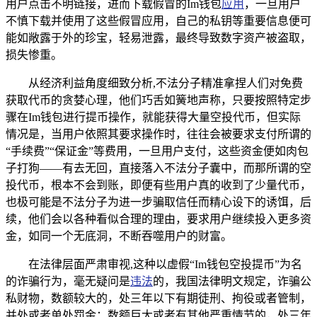
用户点击不明链接，进而下载假冒的Im钱包
应用
，一旦用户
不慎下载并使用了这些假冒应用，自己的私钥等重要信息便可
能如敞露于外的珍宝，轻易泄露，最终导致数字资产被盗取，
损失惨重。
从经济利益角度细致分析,不法分子精准拿捏人们对免费
获取代币的贪婪心理，他们巧舌如簧地声称，只要按照特定步
骤在Im钱包进行提币操作，就能获得大量空投代币，但实际
情况是，当用户依照其要求操作时，往往会被要求支付所谓的
“手续费”“保证金”等费用，一旦用户支付，这些资金便如肉包
子打狗——有去无回，直接落入不法分子囊中，而那所谓的空
投代币，根本不会到账，即便有些用户真的收到了少量代币，
也极可能是不法分子为进一步骗取信任而精心设下的诱饵，后
续，他们会以各种看似合理的理由，要求用户继续投入更多资
金，如同一个无底洞，不断吞噬用户的财富。
在法律层面严肃审视,这种以虚假“Im钱包空投提币”为名
的诈骗行为，毫无疑问是
违法
的，我国法律明文规定，诈骗公
私财物，数额较大的，处三年以下有期徒刑、拘役或者管制，
并处或者单处罚金；数额巨大或者有其他严重情节的，处三年