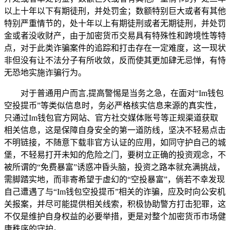
以上十年以下有期徒刑，并处罚金；数额特别巨大或者有其他
特别严重情节的，处十年以上有期徒刑或者无期徒刑，并处罚
金或者没收财产，由于加密货币交易具有特殊性和跨境性等特
点，对于此类诈骗案件的追踪和打击存在一定难度，这一现状
非但没有让不法分子有所收敛，反而使其更加肆无忌惮，有恃
无恐地实施诈骗行为。
对于普通用户而言,提高警惕是当务之急，在面对“Im钱包
空投提币”等类似信息时，务必严格核实信息来源的真实性，
只通过Im钱包官方网站、官方社交媒体账号等正规渠道获取
相关信息，这是保障自身安全的第一道防线，坚决不轻易点击
不明链接，不随意下载非官方认证的应用，如同守护自己的城
堡，不轻易打开未知的危险之门，要树立正确的投资观念，不
被所谓的“免费暴富”诱惑冲昏头脑，投资之路本就充满挑战，
需脚踏实地，而非寄希望于虚幻的“空投暴富”，倘若不幸发现
自己遭遇了与“Im钱包空投提币”相关的诈骗，应及时向公安机
关报案，并尽可能提供相关线索，积极协助警方打击犯罪，这
不仅是维护自身权益的必要举措，更是对整个加密货币市场健
康秩序的守护。