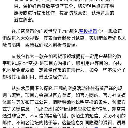
阱，保护好自身数字资产安全，切勿轻易点击不明
链接或进行提币操作，提高防范意识，认清背后的
潜在危害。
在加密货币的广袤世界里,“Im钱包
空投提币
”这一现象正
悄然进入大众视野，其表面看似极具诱惑，实则暗藏着诸多风
险与陷阱，亟待我们深入剖析与警惕。
Im钱包作为一款在加密货币领域拥有一定用户基础的数
字钱包,原本“空投”是项目方为推广、吸引用户等目的，向钱
包地址免费发放一定数量代币的正常行为，如今一些不法分子
却将其扭曲利用，借此设局诈骗。
从技术层面深入探究,正规的空投活动往往有着严谨的规
则与流程，项目方会通过官方渠道，如官方网站、官方社交媒
体账号等发布正式公告，清晰明确地说明空投的条件、领取方
式等关键信息，而那些虚假的“Im钱包空投提币”信息，却常常
通过非官方、不可信的渠道传播，像陌生的短信、来历不明的
邮件、不知名论坛的帖子等，这些信息如同隐藏的诱饵，诱导