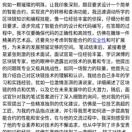
宛如一颗璀璨的明珠，让我印象深刻，题目要求设计一个简单
的智能合约，实现资产的转移和查询功能，我迅速调动所学的
区块链知识和编程技能，像一位经验丰富的侦探，仔细分析题
目要求，逐步完成了智能合约的设计和代码编写，在答题的过
程中，我不仅要确保代码的正确性和高效性，仿佛在雕琢一件
精美的艺术品，还要充分考虑到智能合约的
安全性
和可扩展
性，为未来的发展预留足够的空间。 笔试结束后，紧接着便
是紧张刺激的技术面试，面试官是一位经验丰富、学识渊博的
区块链专家，他的眼神中透露出对技术的执着和专注，他提出
的问题既专业又极具挑战性，如同一场智力的较量，他首先让
我介绍自己对区块链技术的理解和认识，我结合自己多年的学
习和实践经验，犹如一位激情澎湃的演说家，详细阐述了区块
链的特点和优势，以及它在未来发展中的巨大潜力，随后，面
试官针对我的笔试答案进行了深入细致的询问，他对我的代码
实现提出了一些精准独到的优化建议，仿佛是一位技艺高超的
工匠，为我的作品指点迷津，并引导我思考如何进一步提高智
能合约的性能和安全性，在与他的交流过程中，我深刻感受到
了他的专业素养和对技术的不懈追求，也从中学到了许多宝贵