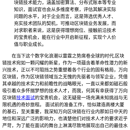
块链技术能力，涵盖加密算法、分布式账本等专业
知识，面试官也会从多维度考察，评估其解决实际
问题的水平，对于企业而言，这是筛选优秀人才、
充实技术团队的契机，可推动区块链业务发展，而
对求职者来说，这是获得理想岗位、接触前沿技术
的宝贵机会，能在行业中开启新征程，实现个人价
值与职业成长。
在当下这个数字化浪潮以雷霆之势席卷全球的时代,区块
链技术宛如一颗闪耀的新星，作为一项蕴含着革命性潜力的新
兴技术，正以不可阻挡之势重塑着各个行业的固有格局，万向
区块链，作为区块链领域当之无愧的先驱者与领军企业，凭借
其卓越的技术实力和前瞻性的战略眼光，一直以来都如磁石般
吸引着众多怀揣梦想的技术人才，而我，何其有幸获得了万向
区块链
技术面试
的宝贵机会，这无疑是一场充满未知挑战与无
限机遇的奇妙旅程。 面试前的准备工作，恰似建造高楼大厦
的基石，至关重要，我深知万向区块链在行业内那如日中天的
地位和深远广泛的影响力，也清楚他们对技术人才的要求近乎
严苛，为了能在面试的舞台上淋漓尽致地展现出自己的最佳水