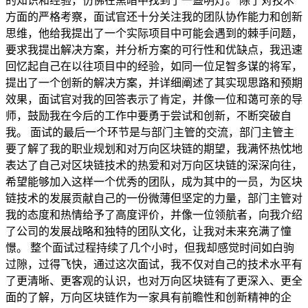
的知识和经验，仿佛在黑暗中找到了一盏明灯。 除了对技术
方面的严格考察，面试官还十分关注我的团队协作能力和创新
思维，他给我提出了一个实际项目中可能会遇到的棘手问题，
要求我提出解决方案，并分析方案的可行性和优缺点，我迅速
回忆起自己在以往项目中的经验，如同一位足智多谋的将军，
提出了一个创新的解决方案，并详细阐述了其实现思路和预期
效果，面试官对我的回答表示了肯定，并像一位和蔼可亲的导
师，鼓励我在今后的工作中要勇于尝试和创新，不断突破自
我。 面试的最后一个环节是与部门主管的交流，部门主管主
要了解了我的职业规划和对万向区块链的期望，我满怀热忱地
表达了自己对区块链技术的热爱和对万向区块链的深深向往，
希望能够加入这样一个优秀的团队，成为其中的一员，为区块
链技术的发展贡献自己的一份微薄但坚定的力量，部门主管对
我的态度和热情给予了高度评价，并像一位领航者，向我介绍
了公司的发展战略和独特的团队文化，让我对未来充满了憧
憬。 整个面试过程持续了几个小时，但我却感觉时间如白驹
过隙，过得飞快，通过这次面试，我不仅对自己的技术水平有
了更清晰、更客观的认识，也对万向区块链有了更深入、更全
面的了解，万向区块链作为一家具有前瞻性和创新精神的企