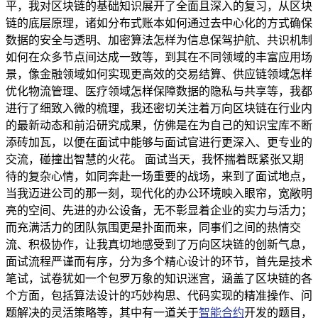
平，我对区块链的基础知识展开了全面且深入的复习，从区块
链的底层原理，诸如分布式账本如何通过去中心化的方式确保
数据的安全与透明、加密算法怎样为信息保驾护航、共识机制
如何在众多节点间达成一致等，到其在不同领域的丰富应用场
景，像金融领域如何实现更高效的交易结算、供应链领域怎样
优化物流管理、医疗领域怎样保障数据的隐私与共享等，我都
进行了细致入微的梳理，我还密切关注着万向区块链在行业内
的最新动态和前沿研究成果，仿佛是在为自己的知识宝库不断
添砖加瓦，以便在面试中能够与面试官进行更深入、更专业的
交流，碰撞出智慧的火花。 面试当天，我怀揣着既紧张又期
待的复杂心情，如同奔赴一场重要的战场，来到了面试地点，
当我迈进公司的那一刻，现代化的办公环境映入眼帘，宽敞明
亮的空间、先进的办公设备，无不彰显着企业的实力与活力；
而充满活力的团队氛围更是扑面而来，同事们之间的热情交
流、积极协作，让我真切地感受到了万向区块链的创新气息，
面试流程严谨而有序，分为多个精心设计的环节，首先是技术
笔试，试卷犹如一个包罗万象的知识迷宫，涵盖了区块链的各
个方面，包括算法设计的巧妙构思、代码实现的精准操作、问
题解决的灵活策略等，其中有一道关于
智能合约
开发的题目，