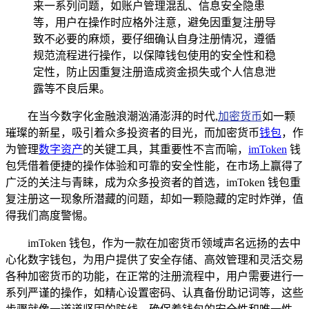
来一系列问题，如账户管理混乱、信息安全隐患
等，用户在操作时应格外注意，避免因重复注册导
致不必要的麻烦，要仔细确认自身注册情况，遵循
规范流程进行操作，以保障钱包使用的安全性和稳
定性，防止因重复注册造成资金损失或个人信息泄
露等不良后果。
在当今数字化金融浪潮汹涌澎湃的时代,
加密货币
如一颗
璀璨的新星，吸引着众多投资者的目光，而加密货币
钱包
，作
为管理
数字资产
的关键工具，其重要性不言而喻，
imToken
钱
包凭借着便捷的操作体验和可靠的安全性能，在市场上赢得了
广泛的关注与青睐，成为众多投资者的首选，imToken 钱包重
复注册这一现象所潜藏的问题，却如一颗隐藏的定时炸弹，值
得我们高度警惕。
imToken 钱包，作为一款在加密货币领域声名远扬的去中
心化数字钱包，为用户提供了安全存储、高效管理和灵活交易
各种加密货币的功能，在正常的注册流程中，用户需要进行一
系列严谨的操作，如精心设置密码、认真备份助记词等，这些