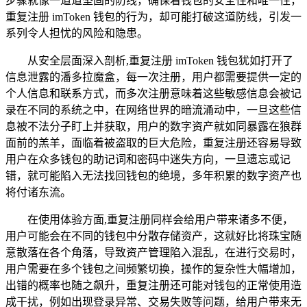
步骤就像一道道坚固的防线，确保着钱包的安全性和唯一性，
重复注册 imToken 钱包的行为，却可能打破这道防线，引发一
系列令人担忧的风险和隐患。
从安全层面深入剖析,重复注册 imToken 钱包犹如打开了
信息泄露的潘多拉魔盒，每一次注册，用户都需要提供一定的
个人信息和联系方式，而多次注册意味着这些敏感信息会被记
录在不同的系统之中，在网络世界的暗流涌动中，一旦这些信
息被不法分子盯上并获取，用户的数字资产就如同暴露在狼群
面前的羔羊，面临着被盗取的巨大危险，重复注册还容易导致
用户在众多钱包的助记词和密码中迷失方向，一旦遗忘或记
错，就可能陷入无法找回钱包的绝境，多年积累的数字资产也
将付诸东流。
在使用体验方面,重复注册同样会给用户带来诸多不便，
用户可能会在不同的钱包中分散存储资产，这就好比将珠宝随
意散落在各个角落，导致资产管理陷入混乱，在进行交易时，
用户需要在多个钱包之间频繁切换，操作的复杂性大幅增加，
出错的概率也随之飙升，重复注册还可能对钱包的正常使用造
成干扰，例如出现登录异常、交易失败等问题，给用户带来无