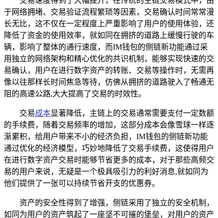
交易速度得到了大幅提升，在传统的主链交易模式中，由
于网络拥堵、交易验证流程繁琐等因素，交易确认时间常常漫
长无比，这不仅在一定程度上严重影响了用户的使用体验，还
降低了资金的使用效率，就如同在拥挤的道路上缓慢行驶的车
辆，影响了整体的通行速度，而IM钱包的侧链新功能通过采
用独立的网络架构和精心优化的共识机制，能够实现快速的交
易确认，用户在进行数字资产的转账、交易等操作时，无需再
像以往那样长时间焦急等待，仿佛从拥挤的道路驶入了畅通无
阻的高速公路,大大提高了交易的时效性。
交易
成本
显著降低，主链上的交易通常需要支付一定数额
的手续费，随着交易频率的增加，这部分成本会像雪球一样逐
渐累积，给用户带来不小的经济负担，IM钱包的侧链新功能
通过优化的经济模型，巧妙地降低了交易手续费，这使得用户
在进行数字资产交易时能够节省更多的成本，对于那些高频交
易的用户来说，无疑是一个极具吸引力的利好消息,就如同为
他们提供了一张可以持续节省开支的优惠券。
资产的安全性得到了增强，侧链采用了独立的安全机制，
如同为用户的资产筑起了一座坚不可摧的堡垒，对用户的资产