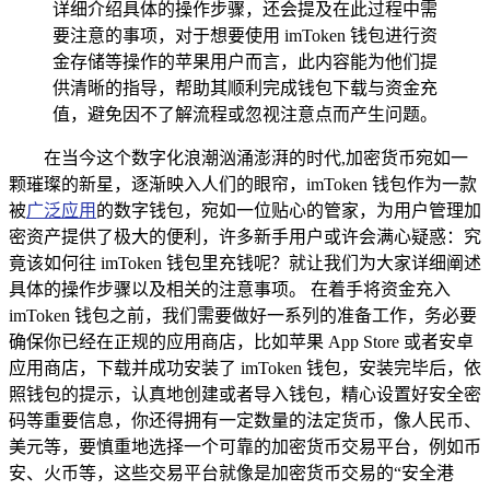
详细介绍具体的操作步骤，还会提及在此过程中需
要注意的事项，对于想要使用 imToken 钱包进行资
金存储等操作的苹果用户而言，此内容能为他们提
供清晰的指导，帮助其顺利完成钱包下载与资金充
值，避免因不了解流程或忽视注意点而产生问题。
在当今这个数字化浪潮汹涌澎湃的时代,加密货币宛如一
颗璀璨的新星，逐渐映入人们的眼帘，imToken 钱包作为一款
被
广泛应用
的数字钱包，宛如一位贴心的管家，为用户管理加
密资产提供了极大的便利，许多新手用户或许会满心疑惑：究
竟该如何往 imToken 钱包里充钱呢？就让我们为大家详细阐述
具体的操作步骤以及相关的注意事项。 在着手将资金充入
imToken 钱包之前，我们需要做好一系列的准备工作，务必要
确保你已经在正规的应用商店，比如苹果 App Store 或者安卓
应用商店，下载并成功安装了 imToken 钱包，安装完毕后，依
照钱包的提示，认真地创建或者导入钱包，精心设置好安全密
码等重要信息，你还得拥有一定数量的法定货币，像人民币、
美元等，要慎重地选择一个可靠的加密货币交易平台，例如币
安、火币等，这些交易平台就像是加密货币交易的“安全港