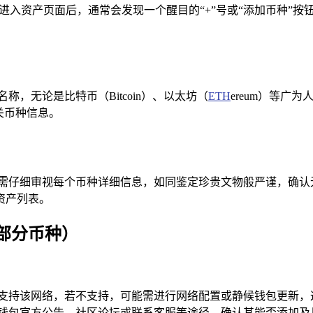
点击进入资产页面后，通常会发现一个醒目的“+”号或“添加币种
，无论是比特币（Bitcoin）、以太坊（
ETH
ereum）等广
关币种信息。
需仔细审视每个币种详细信息，如同鉴定珍贵文物般严谨，确认无
资产列表。
部分币种）
钱包已支持该网络，若不支持，可能需进行网络配置或静候钱包更
m 钱包官方公告、社区论坛或联系客服等途径，确认其能否添加