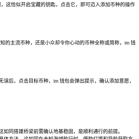
”按钮，这恰似开启宝藏的钥匙，点击它，即可迈入添加币种的操作
为人知的主流币种，还是小众却令你心动的币种全称或简称，im 钱
误后，点击目标币种，im 钱包会弹出提示，确认添加意愿，
新，这如同搭建桥梁前需确认地基稳固，是顺利通行的前提。
及具体方法，这如同在未知海域航行时，借助灯塔和导航获取方