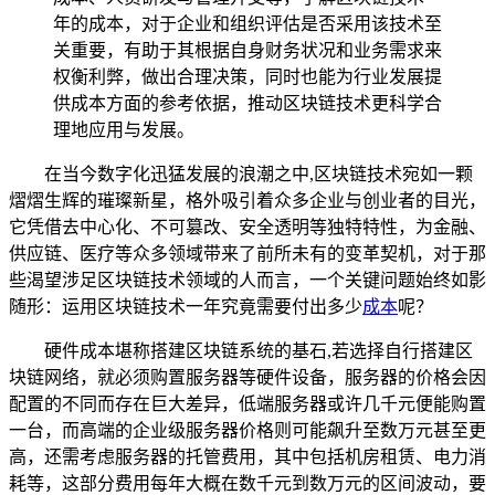
年的成本，对于企业和组织评估是否采用该技术至
关重要，有助于其根据自身财务状况和业务需求来
权衡利弊，做出合理决策，同时也能为行业发展提
供成本方面的参考依据，推动区块链技术更科学合
理地应用与发展。
在当今数字化迅猛发展的浪潮之中,区块链技术宛如一颗
熠熠生辉的璀璨新星，格外吸引着众多企业与创业者的目光，
它凭借去中心化、不可篡改、安全透明等独特特性，为金融、
供应链、医疗等众多领域带来了前所未有的变革契机，对于那
些渴望涉足区块链技术领域的人而言，一个关键问题始终如影
随形：运用区块链技术一年究竟需要付出多少
成本
呢？
硬件成本堪称搭建区块链系统的基石,若选择自行搭建区
块链网络，就必须购置服务器等硬件设备，服务器的价格会因
配置的不同而存在巨大差异，低端服务器或许几千元便能购置
一台，而高端的企业级服务器价格则可能飙升至数万元甚至更
高，还需考虑服务器的托管费用，其中包括机房租赁、电力消
耗等，这部分费用每年大概在数千元到数万元的区间波动，要