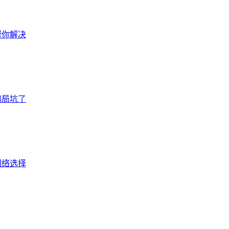
帮你解决
骗局坑了
网络选择