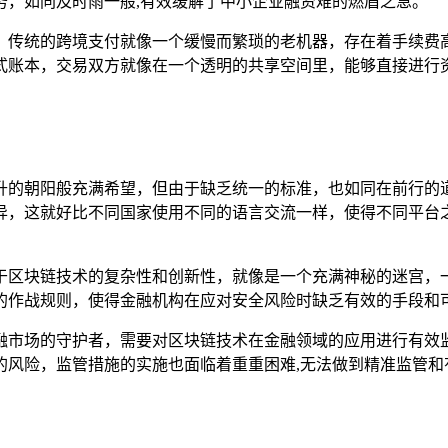
务，如同及时雨一般,有效缓解了中小企业融资难的燃眉之急。
，传统的跨境支付就像一个缓慢而繁琐的老机器，存在着手续费
式账本，交易双方就像在一个透明的共享空间里，能够直接进行资
升的朝阳般充满希望，但由于缺乏统一的标准，也如同在前行的
异，这就好比不同国家使用不同的语言交流一样，使得不同平台
于区块链技术的复杂性和创新性，就像是一个充满神秘的迷宫，
的作战规则，使得金融机构在应对安全风险时缺乏有效的手段和可
融市场的守护者，需要对区块链技术在金融领域的应用进行有效
的风险，监管措施的实施也面临着重重困难,无法做到精准监管和