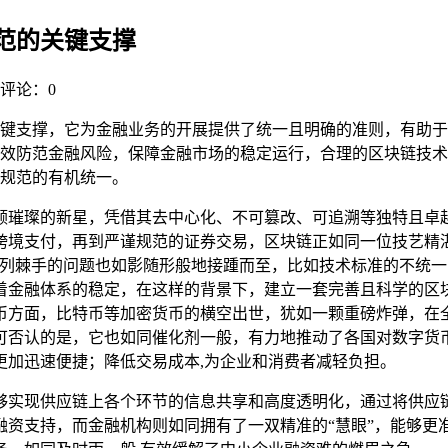
范的关键支撑
评论：0
键支撑，它为金融业务的开展提供了统一且明确的准则，有助于
效防范金融风险，保障金融市场的稳定运行，合理的区块链技术
规范的有机统一。
颗璀璨的新星，凭借其去中心化、不可篡改、可追溯等独特且卓
跨境支付，再到严谨规范的证券交易，区块链正如同一位技艺精
系列棘手的问题也如影随形般地接踵而至，比如技术标准的不统
着金融体系的稳定，在这样的背景下，建立一套完善且科学的区
币方面，比特币等加密货币的横空出世，犹如一颗重磅炸弹，在
可否认的是，它也如同催化剂一般，有力地推动了各国对数字货
更加迅速便捷；降低交易成本,为企业和消费者减轻负担。
够实现供应链上各个环节的信息共享和高度透明化，通过将供应
融资支持，而金融机构则如同拥有了一双精准的“慧眼”，能够更