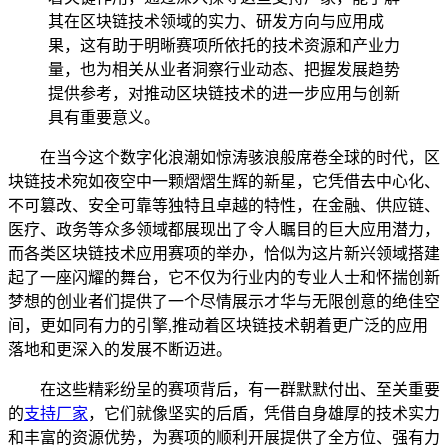
其在区块链技术领域的实力、研发方向与应用成
果，这有助于明晰赛项所依托的技术资源和产业力
量，也为相关从业者洞察行业动态、把握发展趋势
提供参考，对推动区块链技术的进一步应用与创新
具有重要意义。
在当今这个数字化浪潮如惊涛骇浪般席卷全球的时代，区
块链技术宛如夜空中一颗熠熠生辉的新星，它凭借去中心化、
不可篡改、安全可靠等独特且卓越的特性，在金融、供应链、
医疗、政务等众多领域都展现出了令人瞩目的巨大应用潜力，
而各类区块链技术应用赛项的举办，恰似为这片新兴领域搭建
起了一座闪耀的舞台，它不仅为行业内的专业人士和怀揣创新
梦想的创业者们提供了一个尽情展示才华与无限创意的绝佳空
间，更如同有力的引擎,推动着区块链技术朝着更广泛的应用
落地和更深入的发展不断迈进。
在这些精彩纷呈的赛项背后，有一群默默付出、至关重要
的
支持厂家
，它们就像坚实的后盾，凭借自身雄厚的技术实力
和丰富的资源优势，为赛项的顺利开展提供了全方位、强有力