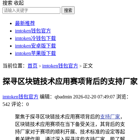
搜索
收起
搜索
最新推荐
imtoken钱包官方
imtoken冷钱包下载
imtoken安卓版下载
imtoken苹果版下载
当前位置：
首页
imtoken钱包官方
正文
>
>
探寻区块链技术应用赛项背后的支持厂家
imtoken钱包官方
编辑：qbadmin
2026-02-20 07:49:07
浏览：
542
评论：0
聚焦于探寻区块链技术应用赛项背后的
支持厂家
，
区块链技术应用赛项在当下备受关注，其背后的支
持厂家对于赛项的顺利开展、技术标准的设定等起
着关键作用，通过深入探寻这些支持厂家，能了解