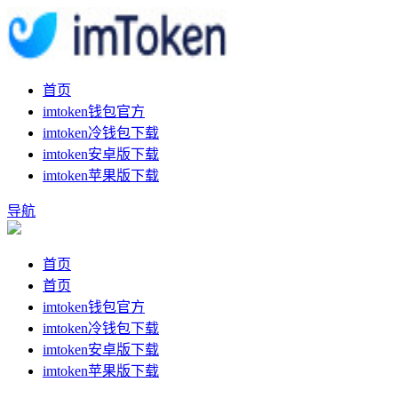
首页
imtoken钱包官方
imtoken冷钱包下载
imtoken安卓版下载
imtoken苹果版下载
导航
首页
首页
imtoken钱包官方
imtoken冷钱包下载
imtoken安卓版下载
imtoken苹果版下载