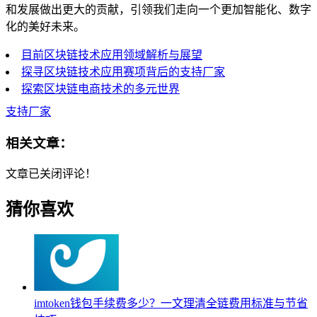
和发展做出更大的贡献，引领我们走向一个更加智能化、数字
化的美好未来。
目前区块链技术应用领域解析与展望
探寻区块链技术应用赛项背后的支持厂家
探索区块链电商技术的多元世界
支持厂家
相关文章：
文章已关闭评论！
猜你喜欢
imtoken钱包手续费多少？一文理清全链费用标准与节省