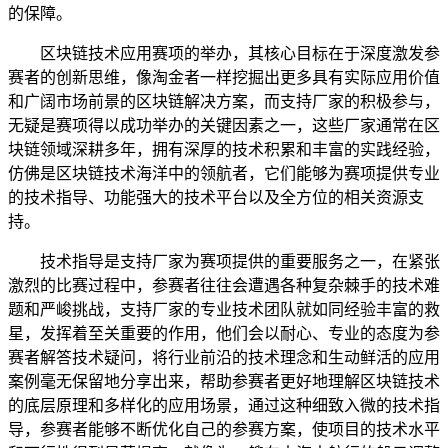
的保障。
区块链技术应用赛项的举办，其核心目标在于深度激发参
赛者的创新思维，像淘金者一样挖掘出更多具有实际应用价值
和广阔市场前景的区块链解决方案，而支持厂家的积极参与，
无疑是赛项得以成功举办的关键因素之一，这些厂家通常在区
块链领域深耕多年，拥有深厚的技术积累和丰富的实践经验，
仿佛是区块链技术海洋中的领航者，它们能够为赛项提供专业
的技术指导、功能强大的技术平台以及全方位的相关资源支
持。
技术指导是支持厂家为赛项提供的重要服务之一，在紧张
激烈的比赛过程中，参赛者往往会遭遇各种复杂棘手的技术难
题和严峻挑战，支持厂家的专业技术团队就如同经验丰富的救
星，发挥着至关重要的作用，他们会以耐心、专业的态度为参
赛者解答技术疑问，将行业前沿的技术理念和生动鲜活的应用
案例毫无保留地分享出来，帮助参赛者更好地理解区块链技术
的底层原理和多样化的应用场景，通过这种细致入微的技术指
导，参赛者能够不断优化自己的参赛方案，使项目的技术水平