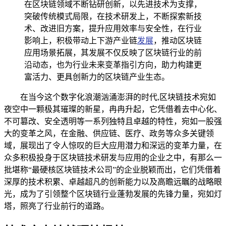
在区块链领域不断钻研创新，以先进技术为支撑，
突破传统模式局限，在技术研发上，不断探索新技
术、改进旧方案，提升应用效率与安全性，在行业
影响上，积极带动上下游产业链
发展
，推动区块链
应用场景拓展，其发展不仅反映了区块链行业的前
沿动态，也为行业未来变革指引方向，助力构建更
富活力、更具创新力的区块链产业生态。
在当今这个数字化浪潮汹涌澎湃的时代,区块链技术宛如
夜空中一颗极其璀璨的新星，冉冉升起，它凭借着去中心化、
不可篡改、安全透明等一系列独特且卓越的特性，宛如一股强
大的变革之风，在金融、供应链、医疗、政务等众多关键领
域，展现出了令人惊叹的巨大应用潜力和深远的变革力量，在
众多积极投身于区块链技术研发与应用的企业之中，有那么一
批堪称“最硬核区块链技术公司”的企业脱颖而出，它们凭借着
深厚的技术积累、卓越超凡的创新能力以及高瞻远瞩的战略眼
光，成为了引领整个区块链行业蓬勃发展的先锋力量，宛如灯
塔，照亮了行业前行的道路。