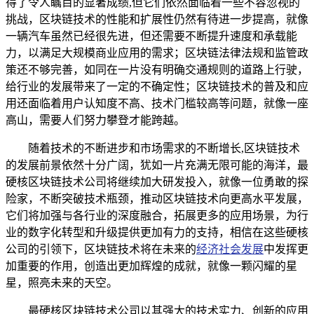
得了令人瞩目的显著成绩,但它们依然面临着一些不容忽视的
挑战，区块链技术的性能和扩展性仍然有待进一步提高，就像
一辆汽车虽然已经很先进，但还需要不断提升速度和承载能
力，以满足大规模商业应用的需求；区块链法律法规和监管政
策还不够完善，如同在一片没有明确交通规则的道路上行驶，
给行业的发展带来了一定的不确定性；区块链技术的普及和应
用还面临着用户认知度不高、技术门槛较高等问题，就像一座
高山，需要人们努力攀登才能跨越。
随着技术的不断进步和市场需求的不断增长,区块链技术
的发展前景依然十分广阔，犹如一片充满无限可能的海洋，最
硬核区块链技术公司将继续加大研发投入，就像一位勇敢的探
险家，不断突破技术瓶颈，推动区块链技术向更高水平发展，
它们将加强与各行业的深度融合，拓展更多的应用场景，为行
业的数字化转型和升级提供更加有力的支持，相信在这些硬核
公司的引领下，区块链技术将在未来的
经济社会发展
中发挥更
加重要的作用，创造出更加辉煌的成就，就像一颗闪耀的星
星，照亮未来的天空。
最硬核区块链技术公司以其强大的技术实力、创新的应用