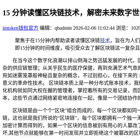
15 分钟读懂区块链技术，解密未来数字
imtoken钱包官方
编辑：qbadmin
2026-02-06 11:02:44
浏览：102
聚焦于在15分钟内帮助读者读懂区块链
技术
，旨在为人们
即15分钟的时间维度，吸引受众去了解区块链这一复杂
在当今这个数字化浪潮以排山倒海之势迅猛发展的时代，
杂的供应链管理；从关乎民生的医疗保健，再到充满艺术气息
宛如迷雾笼罩般神秘且复杂的概念，不过别担心，在接下来的 
意义的革命性技术。 区块链本质上是一种分布式账本技术，
化机构就如同大权在握的管理者，掌控着所有的交易记录，而
本，这些节点通过网络紧密地连接在一起，像是一个团结协作的
区块链是由一个个“区块”组合而成的，每一个区块都如
链，这也就是我们所说的“区块链”，每个区块都拥有一个独
加密计算而得到的，如果一个区块的信息被别有用心的人篡改
坏,其他节点就能够在第一时间发现并立即拒绝这个被篡改的区