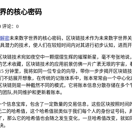
世界的核心密码
0
评论：0
解密
未来数字世界的核心密码，区块链技术作为未来数字世界关
且具潜力的技术，使人们在较短时间内对其进行初步认知，进而
区块链技术宛如夜空中一颗熠熠生辉的璀璨新星，毫不夸张地说
的艺术收藏，区块链技术的应用前景仿佛一片广袤无垠的宇宙，
15 分钟里，我将如同一位专业的向导，带你一步步揭开区块链
我们不妨展开想象，在传统的记账体系中，账本常常由一个中心化
区块链则是一种截然不同的模式，它将账本信息分散存储在多个
团队,共同维护和更新着账本。
同一个信息宝库，包含了一定数量的交易信息，这些区块按照时间
一无二的哈希值，这个哈希值就类似于我们每个人的身份证号码，
了，那么它的哈希值也会随之发生变化，一旦哈希值改变，就如
块。