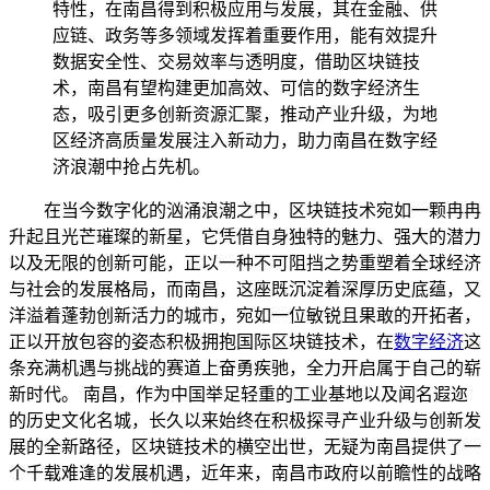
特性，在南昌得到积极应用与发展，其在金融、供
应链、政务等多领域发挥着重要作用，能有效提升
数据安全性、交易效率与透明度，借助区块链技
术，南昌有望构建更加高效、可信的数字经济生
态，吸引更多创新资源汇聚，推动产业升级，为地
区经济高质量发展注入新动力，助力南昌在数字经
济浪潮中抢占先机。
在当今数字化的汹涌浪潮之中，区块链技术宛如一颗冉冉
升起且光芒璀璨的新星，它凭借自身独特的魅力、强大的潜力
以及无限的创新可能，正以一种不可阻挡之势重塑着全球经济
与社会的发展格局，而南昌，这座既沉淀着深厚历史底蕴，又
洋溢着蓬勃创新活力的城市，宛如一位敏锐且果敢的开拓者，
正以开放包容的姿态积极拥抱国际区块链技术，在
数字经济
这
条充满机遇与挑战的赛道上奋勇疾驰，全力开启属于自己的崭
新时代。 南昌，作为中国举足轻重的工业基地以及闻名遐迩
的历史文化名城，长久以来始终在积极探寻产业升级与创新发
展的全新路径，区块链技术的横空出世，无疑为南昌提供了一
个千载难逢的发展机遇，近年来，南昌市政府以前瞻性的战略