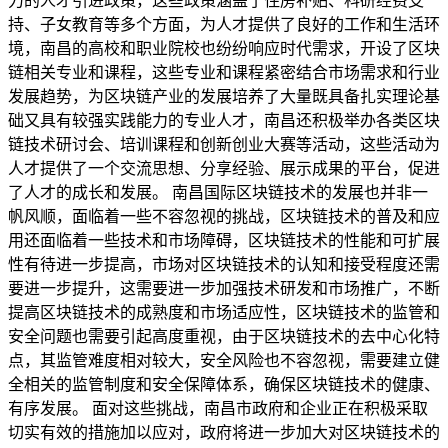
力的人才引进政策，这些政策涵盖了住房补贴、科研经费支
持、子女教育等多个方面，为人才提供了良好的工作和生活环
境，南昌的高校和职业院校也纷纷响应时代需求，开设了区块
链相关专业和课程，这些专业和课程紧密结合市场需求和行业
发展趋势，为区块链产业的发展培养了大量既具备扎实理论基
础又具有较强实践能力的专业人才，南昌还积极举办各类区块
链技术研讨会、培训课程和创新创业大赛等活动，这些活动为
人才提供了一个交流思想、分享经验、展示成果的平台，促进
了人才的成长和发展。 南昌国际区块链技术的发展也并非一
帆风顺，面临着一些不容忽视的挑战，区块链技术的普及和应
用还面临着一些技术和市场障碍，区块链技术的性能和可扩展
性有待进一步提高，市场对区块链技术的认知和接受程度还需
要进一步提升，这需要进一步加强技术研发和市场推广，不断
提高区块链技术的成熟度和市场适应性，区块链技术的监管和
安全问题也需要引起高度重视，由于区块链技术的去中心化特
点，其监管难度相对较大，安全风险也不容忽视，需要建立健
全相关的监管制度和安全保障体系，确保区块链技术的健康、
有序发展。 面对这些挑战，南昌市政府和企业正在积极采取
切实有效的措施加以应对，政府将进一步加大对区块链技术的