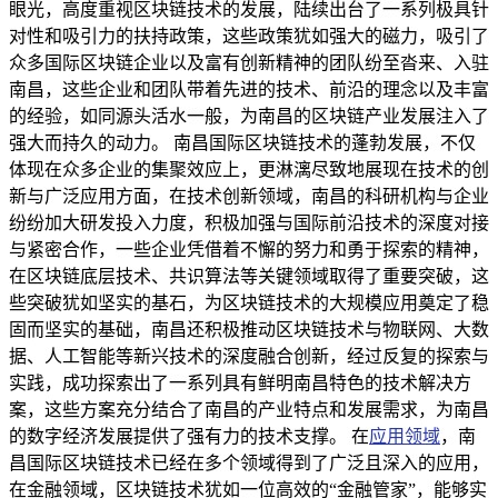
眼光，高度重视区块链技术的发展，陆续出台了一系列极具针
对性和吸引力的扶持政策，这些政策犹如强大的磁力，吸引了
众多国际区块链企业以及富有创新精神的团队纷至沓来、入驻
南昌，这些企业和团队带着先进的技术、前沿的理念以及丰富
的经验，如同源头活水一般，为南昌的区块链产业发展注入了
强大而持久的动力。 南昌国际区块链技术的蓬勃发展，不仅
体现在众多企业的集聚效应上，更淋漓尽致地展现在技术的创
新与广泛应用方面，在技术创新领域，南昌的科研机构与企业
纷纷加大研发投入力度，积极加强与国际前沿技术的深度对接
与紧密合作，一些企业凭借着不懈的努力和勇于探索的精神，
在区块链底层技术、共识算法等关键领域取得了重要突破，这
些突破犹如坚实的基石，为区块链技术的大规模应用奠定了稳
固而坚实的基础，南昌还积极推动区块链技术与物联网、大数
据、人工智能等新兴技术的深度融合创新，经过反复的探索与
实践，成功探索出了一系列具有鲜明南昌特色的技术解决方
案，这些方案充分结合了南昌的产业特点和发展需求，为南昌
的数字经济发展提供了强有力的技术支撑。 在
应用领域
，南
昌国际区块链技术已经在多个领域得到了广泛且深入的应用，
在金融领域，区块链技术犹如一位高效的“金融管家”，能够实