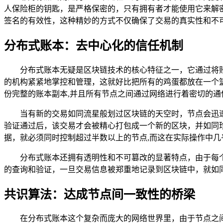
人保险柜的钥匙，是严格保密的，只有拥有者才能使用它来解
签名的有效性，这种精妙的方式不仅确保了交易的真实性和不
分布式账本：去中心化的信任机制
分布式账本无疑是区块链技术的核心特征之一，它通过将
的机构紧紧地掌控和管理，这就好比把所有的鸡蛋都放在一个
份完整的账本副本,并且所有节点之间通过网络进行着密切的通
当有新的交易如同流星般划过区块链的天空时，节点会迅
验证通过后，该交易才会被精心打包成一个新的区块，并如同
据，就必须同时控制超过半数以上的节点,而这在实际操作中几
分布式账本还拥有透明性和不可篡改的显著特点，由于每
的查询和验证，一旦交易信息被郑重地记录到区块链中，就如
共识算法：达成节点间一致性的桥梁
在分布式账本这个复杂而庞大的网络世界里，由于节点之