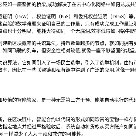
它宛如一座坚固的桥梁,成功解决了在去中心化网络中如何达成共
证明（PoW）、权益证明（PoS）和委托权益证明（DPoS）
迷宫般的数学难题来证明自己的工作量，只有成功完成工作量证
缺点也十分明显，能耗大得如同一个无底洞,效率低得如同蜗牛爬
创建新区块概率的共识算法，持币数量越多的节点，就如同拥有
，如同飞驰的列车，但安全性相对较低,就像一座不够坚固的城堡
共识算法，它如同引入了一场民主选举，引入了选举机制，由持
效率，因此在一些联盟链和私有链中得到了广泛的应用,就像一颗
知疲倦的智能管家，是一种无需第三方干预、能够自动执行的代
断，在区块链中，智能合约以代码的形式如同珍贵的宝物一样存
达指定地点并经过严格验收后，系统自动将货款从买方账户如同
护网一样减少了人为干预和欺诈的可能性。