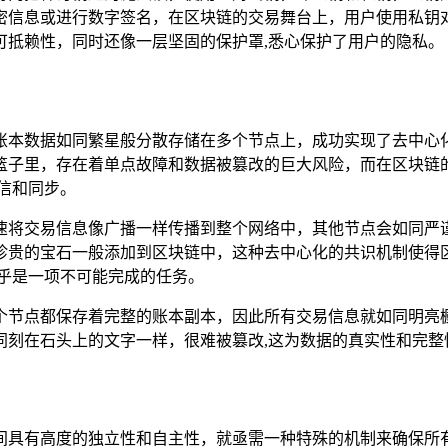
密信息或进行数字签名，在区块链的交易舞台上，用户使用私钥
可抵赖性，同时还像一层坚固的保护罩,悉心保护了用户的隐私。
账本数据如同繁星般分散存储在多个节点上，成功实现了去中心
篮子里，存在着单点故障和数据被篡改的巨大风险，而在区块链
信和同步。
速将交易信息像广播一样传播到整个网络中，其他节点会如同严
珍贵的宝石一般添加到区块链中，这种去中心化的共识机制使得
乎是一项不可能完成的任务。
个节点都保存着完整的账本副本，因此所有交易信息就如同明亮
同刻在石头上的文字一样，很难被篡改,这为数据的真实性和完整
间具有高度的独立性和自主性，就亟需一种特殊的机制来确保所