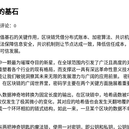
的基石
评论：0
值基石的关键作用，区块链凭借分布式账本、加密算法、共识机
法保障信息安全，共识机制则让节点达成一致，降低信任成本，
可信发展。
中一颗最为璀璨夺目的新星，在全球范围内引发了广泛且高度的
重塑着各个行业的现有格局，而支撑这一具有深远革命性意义技
能让我们敏锐洞察其未来无限的发展潜力与广阔的应用前景。 密
，在区块链的广阔世界里，密码学主要在两个关键方面施展着重
入数据神奇地转换为固定长度的输出，在区块链中，哈希函数被
据仅仅发生了极其微小的变化，其对应的哈希值也会发生天翻地覆
成一个环环相扣的链式结构，如此一来，一旦某个区块的数据不幸
有两把神奇钥匙的魔法锁，使用一对密钥，即公钥和私钥，公钥