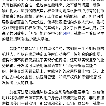
具有较高的安全性，但也存在能耗高、效率低等问题，就像一
辆油耗大、速度慢的汽车，权益证明则是根据节点持有的代币
数量来分配记账权，避免了工作量证明的能耗问题，但也可能
导致富者更富的马太效应，使得资源逐渐向少数人集中，委托
权益证明则是在权益证明的基础上，引入了代表选举机制，提
高了共识效率，但也可能存在中心化
风险
，就像一个看似民主
的组织,却可能被少数人掌控。
智能合约是公链上的自动化合约，它如同一个不知疲倦的
机器人，可以在满足特定条件时自动执行，智能合约的出现，
使得公链不再仅仅局限于实现价值传递，还可以实现复杂的业
务逻辑，开发者可以使用编程语言如Solidity来编写智能合
约，并将其部署到公链上，智能合约的应用场景非常广泛，比
如在去中心化金融、供应链管理、知识产权保护等领域,都能
发挥出巨大的作用。
加密算法是公链保障数据安全和隐私的重要手段，公链使
用非对称加密算法来实现用户身份验证和交易签名，非对称加
密算法使用一对密钥，即公钥和私钥，公钥可以公开，就像一