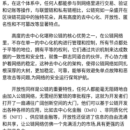
系，在这个体系中，任何人都能参与到网络里进行交易、验证
和记账等操作，与联盟链和私有链相比，公链宛如一朵盛开在
区块链花园中的独特花朵，具有高度的去中心化、开放性、匿
名性和不可篡改等显著特点。
高度的去中心化堪称公链的核心优势之一，在公链网络
里，不存在单一的中心化机构进行管理和控制，所有节点都处
于平等的地位，拥有平等的权利，它们通过共识机制来达成数
据的一致性和安全性，就像一群志同道合的伙伴，齐心协力维
护着网络的稳定，这种去中心化的架构，使得公链网络如同扎
根深厚的大树，更加稳定、可靠，能够有效避免单点故障和恶
意攻击等问题,为网络的安全运行保驾护航。
开放性同样是公链的重要特性，任何人都能毫无阻碍地自
由加入公链网络，无需经历繁琐的审批程序，这就为开发者们
打开了一扇通往广阔创新空间的大门，他们可以基于公链开发
出各种各样的应用，比如去中心化金融（DeFi）、非同质化代
币（NFT）、供应链金融等，开放性还促进了信息的自由流通
和共享，让公链网络仿佛一个充满活力的市场,具有更强的活