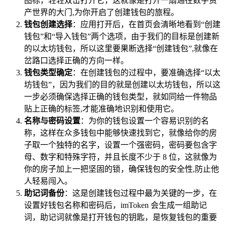
图标，轻轻双击打开它，这就像是打开一扇通往数字资
产世界的大门,为你开启了创建钱包的旅程。
钱包创建选择
：应用打开后，在首页会清晰地看到“创建
钱包”和“导入钱包”两个选项，由于我们的目标是创建新
的以太坊钱包，所以这里要果断选择“创建钱包”,就像在
岔路口选择正确的方向一样。
钱包类型确定
：在创建钱包的过程中，要准确选择“以太
坊钱包”，因为我们的目的就是创建以太坊钱包，所以这
一步必须确保选择正确的钱包类型，就如同给一件物品
贴上正确的标签,才能准确地识别和使用它。
名称与密码设置
：为你的钱包设置一个容易识别的名
称，这样在众多钱包中能够快速找到它，就像给你的房
子取一个独特的名字，设置一个强密码，密码要包含字
母、数字和特殊字符，并且长度不少于 8 位，这就像为
你的房子加上一把坚固的锁，确保钱包的安全性,防止他
人轻易闯入。
助记词备份
：这是创建钱包过程中最为关键的一步，在
设置好钱包名称和密码后，imToken 会生成一组助记
词，助记词就像是打开钱包的钥匙，是恢复钱包的重要