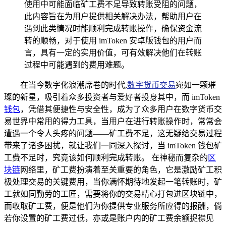
使用中可能面临矿工费不足导致转账受阻的问题，
此内容旨在为用户提供相关解决办法，帮助用户在
遇到此类情况时能顺利完成转账操作，确保资金流
转的顺畅，对于使用 imToken 安卓版钱包的用户而
言，具有一定的实用价值，可有效解决他们在转账
过程中可能遇到的费用难题。
在当今数字化浪潮席卷的时代,
数字货币交易
宛如一颗璀
璨的新星，吸引着众多投资者与爱好者投身其中，而 imToken
钱包
，凭借其便捷性与安全性，成为了众多用户在数字货币交
易世界中常用的得力工具，当用户在进行转账操作时，常常会
遭遇一个令人头疼的问题——矿工费不足，这无疑给交易过程
带来了诸多困扰，就让我们一同深入探讨，当 imToken 钱包矿
工费不足时，究竟该如何顺利完成转账。 在神秘而复杂的
区
块链
网络里，矿工费扮演着至关重要的角色，它是激励矿工积
极处理交易的关键费用，当你满怀期待地发起一笔转账时，矿
工就如同勤劳的工匠，需要将你的交易精心打包进区块链中，
而收取矿工费，便是他们为你提供专业服务所应得的报酬，倘
若你设置的矿工费过低，亦或是账户内的矿工费余额捉襟见