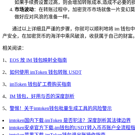
如果手续费设置过高，则会增加转账成本,造成不必要的
市场波动
：在转账过程中，加密货币市场就像一片变幻莫
做好应对风浪的准备一样。
通过以上详细且严谨的步骤，你就可以顺利地将 im 钱包
产安全，在加密货币的海洋中乘风破浪，收获属于自己的财富
相关阅读：
1、
EOS 放 IM 钱包映射全指南
2、
如何使用 imToken 钱包转账 USDT
3、
imToken 钱包矿工费购买指南
4、
IM 钱包，好用与否的深度剖析
5、
警惕！关于imtoken钱包批量生成工具的风险警示
imtoken国内下载-imToken 是否犯法？深度剖析其法律边界
imtoken安卓官方下载-im钱包的USDT转入币币账户全流程
imtoken苹果下载-imToken钱包退出账操作指南