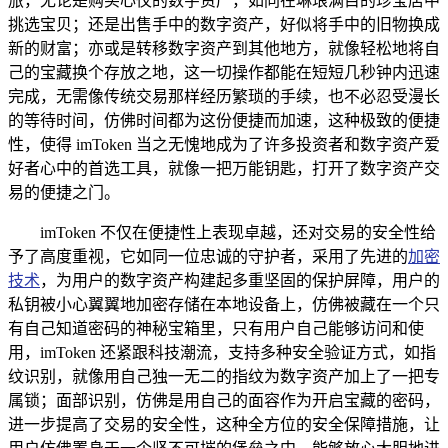
旅，无论是购买心仪的数字资产，如同在琳琅满目的珍宝店中
挑选宝贝；还是出售手中的数字资产，好似将手中的旧物换成
新的财富；亦或是转移数字资产到其他地方，就像轻松地将自
己的宝藏换个存放之地，这一切操作都能在短短几秒钟内迅速
完成，无需像传统交易那样经历繁琐的手续，也不必忍受漫长
的等待时间，仿佛时间都为这份便捷而加速，这种极致的便捷
性，使得 imToken 当之无愧地成为了许多投资者和数字资产爱
好者心中的首选工具，就像一把万能钥匙，打开了数字资产交
易的便捷之门。
imToken 不仅在便捷性上表现卓越，还对交易的安全性给
予了高度重视，它如同一位忠诚的守护者，采用了先进的
加密
技术
，为用户的数字资产构建起多重坚固的保护屏障，用户的
私钥被小心翼翼地加密存储在本地设备上，仿佛被藏在一个只
有自己知道密码的神秘宝箱里，只有用户自己能够访问和使
用，imToken 还紧跟科技潮流，支持多种安全验证方式，如指
纹识别，就像用自己独一无二的指纹为数字资产加上了一把专
属锁；面部识别，仿佛是用自己的面容作为开启宝藏的密码，
进一步提高了交易的安全性，这种全方位的安全保障措施，让