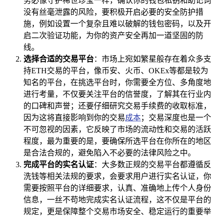
务必像守护稀世珍宝一样，确认你的钱包私钥和助记词
没有丝毫泄露的风险，要积极开启必要的安全防护措
施，例如设置一个复杂且难以破解的钱包密码，以及开
启二次验证功能，为你的资产安全再加一道坚固的防
线。
选择合适的交易平台
：市场上宛如繁星般存在着众多支
持ETH交易的平台，像币安、火币、OKEx等都是较为
知名的平台，在挑选平台时，你需要全方位、多角度地
进行考量，不仅要关注平台的信誉度，了解其在行业内
的口碑和声誉；还要仔细研究交易手续费的收取标准，
因为这将直接影响到你的交易
成本
；交易深度也是一个
不可忽视的因素，它反映了市场的流动性和交易的活跃
程度，最为重要的是，要确保所选平台在你所在的地区
是合法合规的，避免陷入不必要的法律风险之中。
完成平台的实名认证
：大多数正规的交易平台都遵循反
洗钱等相关法规的要求，会要求用户进行实名认证，你
需要按照平台的详细要求，认真、准确地上传个人身份
信息，一丝不苟地完成实名认证流程，这不仅是平台的
规定，更是保障整个交易市场安全、稳定运行的重要举