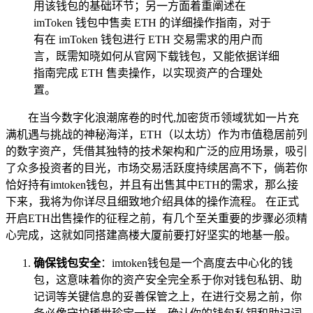
用该钱包的基础环节；另一方面着重阐述在
imToken 钱包中售卖 ETH 的详细操作指南，对于
有在 imToken 钱包进行 ETH 交易需求的用户而
言，既需知晓如何从官网下载钱包，又能依据详细
指南完成 ETH 售卖操作，以实现资产的合理处
置。
在当今数字化浪潮席卷的时代,加密货币领域犹如一片充
满机遇与挑战的神秘海洋，ETH（以太坊）作为市值稳居前列
的数字资产，凭借其独特的技术架构和广泛的应用场景，吸引
了众多投资者的目光，市场交易活跃度持续居高不下，倘若你
恰好持有imtoken钱包，并且有出售其中ETH的需求，那么接
下来，我将为你详尽且细致地介绍具体的操作流程。 在正式
开启ETH出售操作的征程之前，有几个至关重要的步骤必须精
心完成，这就如同搭建高楼大厦前要打好坚实的地基一般。
确保钱包安全
：imtoken钱包是一个高度去中心化的钱
包，这意味着你的资产安全完全系于你对钱包私钥、助
记词等关键信息的妥善保管之上，在进行交易之前，你