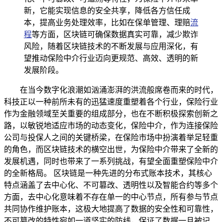
新，它能实现信息的安全共享，降低各方信任成
本，提高业务处理效率，比如在保单管理、理赔
流
程
等方面，区块链可确保数据真实可靠，减少欺诈
风险，随着区块链技术的不断发展与应用深化，有
望推动保险中介行业迈向更规范、高效、透明的新
发展阶段。
在当今数字化浪潮如汹涌澎湃的洪流般席卷而来的时代，
科技正以一种前所未有的迅猛速度重塑着各个行业，保险行业
作为金融领域至关重要的组成部分，也在不断积极探索创新之
路，以敏锐地适应市场的动态变化，保险中介，作为连接保险
公司与投保人之间的关键桥梁，在保险市场中扮演着举足轻重
的角色，而区块链技术的横空出世，为保险中介带来了全新的
发展机遇，同时也带来了一系列挑战，有望全面重塑保险中介
的全新格局。 区块链是一种先进的分布式账本技术，其核心
特点涵盖了去中心化、不可篡改、透明性以及智能合约等多个
方面，去中心化意味着不存在单一的中心节点，所有参与节点
共同协作维护账本，这极大地提高了数据的安全性和可靠性，
不可篡改的特性宛如一道坚实的防线，保证了数据一旦被记