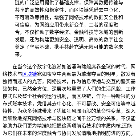
链的广泛应用提供了基础支撑，保障其数据传输与
共享的高效性和稳定性，而区块链凭借去中心化、
不可篡改等特性，增强了网络技术的数据安全性和
可信度，为网络应用带来新变革，二者的深度融
合，不仅推动了数字经济、金融科技等领域的创新
发展，还为构建更加安全、透明、高效的数字社会
奠定了坚实基础，携手共赴充满无限可能的数字未
来。
在当今这个数字化浪潮如汹涌海啸般席卷全球的时代，网
络技术与
区块链
宛如夜空中两颗最为璀璨夺目的明星，散发着
独特而迷人的光芒，网络技术，作为信息传播与交互的坚实基
础架构，已然全方位、深层次地重塑了人们的生活风貌、工作
模式以及整个社会的运行机制，而区块链，作为一种新兴的分
布式账本技术，凭借其去中心化、不可篡改、安全可信等卓越
特性，为众多领域带来了犹如狂风骤雨般的革命性变革，深入
且细致地探究网络技术与区块链之间千丝万缕的关系，不仅能
够助力我们更为精准地把握这两项前沿技术的本质内核,还能
为它们在未来的深度融合与协同发展清晰地指明前进的方向。