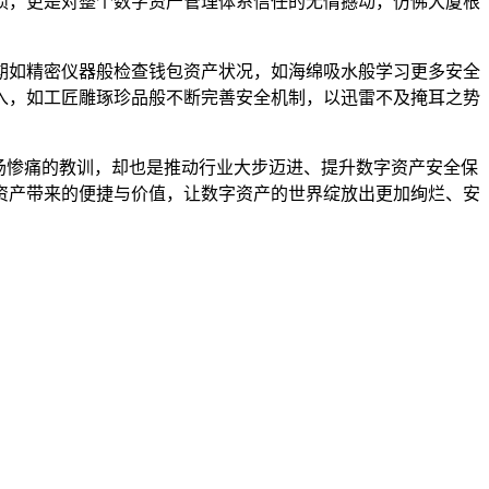
的折损，更是对整个数字资产管理体系信任的无情撼动，仿佛大厦根
期如精密仪器般检查钱包资产状况，如海绵吸水般学习更多安全
入，如工匠雕琢珍品般不断完善安全机制，以迅雷不及掩耳之势
是一场惨痛的教训，却也是推动行业大步迈进、提升数字资产安全保
资产带来的便捷与价值，让数字资产的世界绽放出更加绚烂、安