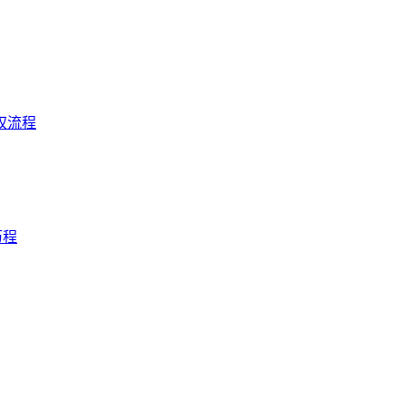
权流程
历程