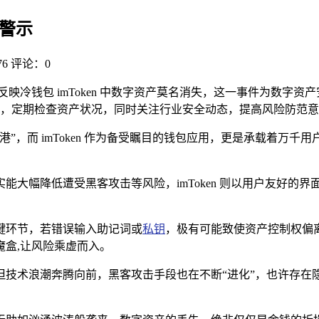
的警示
6
评论：0
有用户反映冷钱包 imToken 中数字资产莫名消失，这一事件为
，定期检查资产状况，同时关注行业安全动态，提高风险防范意
而 imToken 作为备受瞩目的钱包应用，更是承载着万千用户沉
能大幅降低遭受黑客攻击等风险，imToken 则以用户友好的
键环节，若错误输入助记词或
私钥
，极有可能致使资产控制权偏
盒,让风险乘虚而入。
但技术浪潮奔腾向前，黑客攻击手段也在不断“进化”，也许存在