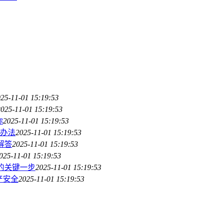
25-11-01 15:19:53
2025-11-01 15:19:53
你
2025-11-01 15:19:53
决办法
2025-11-01 15:19:53
你解答
2025-11-01 15:19:53
025-11-01 15:19:53
安全的关键一步
2025-11-01 15:19:53
资产安全
2025-11-01 15:19:53