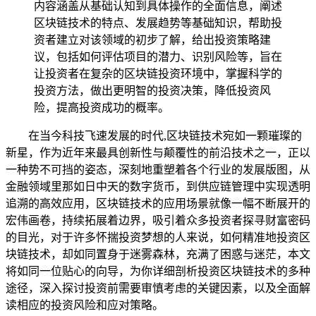
内容涵盖从基础认知到具体操作的全面信息，阐述
区块链技术的特点、发展趋势等基础知识，帮助投
资者建立对该领域的初步了解，给出投资策略建
议，包括如何评估项目的潜力、识别风险等，旨在
让投资者在复杂的区块链投资环境中，掌握科学的
投资方法，做出更明智的投资决策，降低投资风
险，提高投资成功的概率。
在当今科技飞速发展的时代,区块链技术宛如一颗璀璨的
新星，作为近年来最具创新性与颠覆性的前沿技术之一，正以
一种势不可挡的姿态，深刻地重塑着各个行业的发展版图，从
金融领域里那如日中天的数字货币，到供应链管理中实现透明
追溯的高效应用，区块链技术的应用场景就像一幅不断展开的
宏伟画卷，持续拓展着边界，吸引着众多投资者探寻财富密码
的目光，对于许多怀揣投资梦想的人来说，如何精准地投资区
块链技术，却如同置身于迷雾森林，充满了困惑与迷茫，本文
将如同一位贴心的向导，为你详细剖析投资区块链技术的多种
途径，深入探讨投资前需要审慎考虑的关键因素，以及全面解
读相应的投资风险和应对策略。