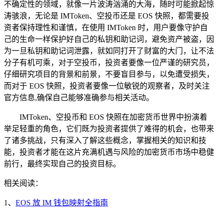
不确定性的领域，就像一片波涛汹涌的大海，随时可能掀起惊
涛骇浪，无论是 IMToken、空投币还是 EOS 快照，都需要投
资者保持理性和谨慎，在使用 IMToken 时，用户要像守护自
己的生命一样保护好自己的私钥和助记词，避免资产被盗，因
为一旦私钥和助记词泄露，就如同打开了财富的大门，让不法
分子有机可乘，对于空投币，投资者要像一位严谨的研究员，
仔细研究项目的背景和前景，不要盲目参与，以免遭受损失，
而对于 EOS 快照，投资者要像一位敏锐的观察者，及时关注
官方信息,确保自己能够准确参与相关活动。
IMToken、空投币和 EOS 快照在加密货币世界中扮演着
举足轻重的角色，它们既为投资者提供了难得的机会，也带来
了诸多挑战，只有深入了解这些概念，掌握相关的知识和技
能，投资者才能在这片充满机遇与风险的加密货币市场中稳健
前行，最终实现自己的投资目标。
相关阅读：
1、
EOS 放 IM 钱包映射全指南