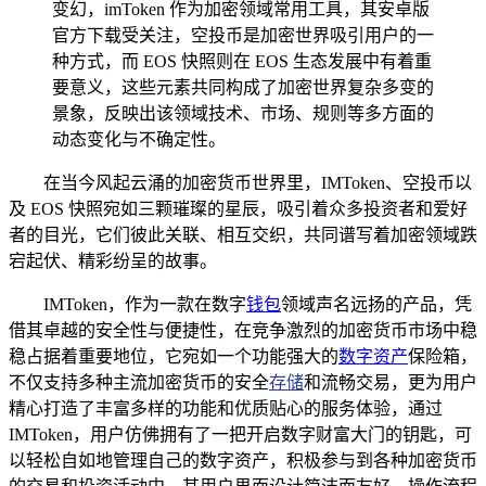
变幻，imToken 作为加密领域常用工具，其安卓版
官方下载受关注，空投币是加密世界吸引用户的一
种方式，而 EOS 快照则在 EOS 生态发展中有着重
要意义，这些元素共同构成了加密世界复杂多变的
景象，反映出该领域技术、市场、规则等多方面的
动态变化与不确定性。
在当今风起云涌的加密货币世界里，IMToken、空投币以
及 EOS 快照宛如三颗璀璨的星辰，吸引着众多投资者和爱好
者的目光，它们彼此关联、相互交织，共同谱写着加密领域跌
宕起伏、精彩纷呈的故事。
IMToken，作为一款在数字
钱包
领域声名远扬的产品，凭
借其卓越的安全性与便捷性，在竞争激烈的加密货币市场中稳
稳占据着重要地位，它宛如一个功能强大的
数字资产
保险箱，
不仅支持多种主流加密货币的安全
存储
和流畅交易，更为用户
精心打造了丰富多样的功能和优质贴心的服务体验，通过
IMToken，用户仿佛拥有了一把开启数字财富大门的钥匙，可
以轻松自如地管理自己的数字资产，积极参与到各种加密货币