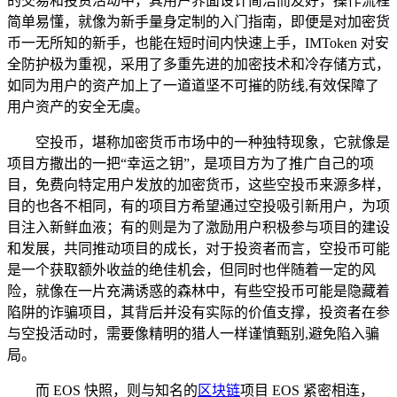
的交易和投资活动中，其用户界面设计简洁而友好，操作流程
简单易懂，就像为新手量身定制的入门指南，即便是对加密货
币一无所知的新手，也能在短时间内快速上手，IMToken 对安
全防护极为重视，采用了多重先进的加密技术和冷存储方式，
如同为用户的资产加上了一道道坚不可摧的防线,有效保障了
用户资产的安全无虞。
空投币，堪称加密货币市场中的一种独特现象，它就像是
项目方撒出的一把“幸运之钥”，是项目方为了推广自己的项
目，免费向特定用户发放的加密货币，这些空投币来源多样，
目的也各不相同，有的项目方希望通过空投吸引新用户，为项
目注入新鲜血液；有的则是为了激励用户积极参与项目的建设
和发展，共同推动项目的成长，对于投资者而言，空投币可能
是一个获取额外收益的绝佳机会，但同时也伴随着一定的风
险，就像在一片充满诱惑的森林中，有些空投币可能是隐藏着
陷阱的诈骗项目，其背后并没有实际的价值支撑，投资者在参
与空投活动时，需要像精明的猎人一样谨慎甄别,避免陷入骗
局。
而 EOS 快照，则与知名的
区块链
项目 EOS 紧密相连，