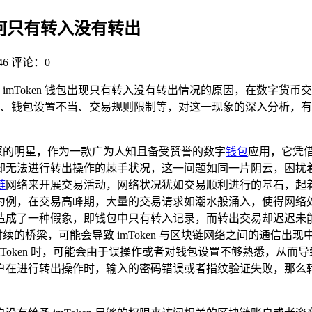
n 为何只有转入没有转出
6
评论：0
imToken 钱包出现只有转入没有转出情况的原因，在数字货币交
钱包设置不当、交易规则限制等，对这一现象的深入分析，有助于用
璨的明星，作为一款广为人知且备受赞誉的数字
钱包
应用，它凭
记录，却无法进行转出操作的棘手状况，这一问题如同一片阴云，
链
网络来开展交易活动，网络状况犹如交易顺利进行的基石，起
为例，在交易高峰期，大量的交易请求如潮水般涌入，使得网络
造成了一种假象，即钱包中只有转入记录，而转出交易却迟迟未能
断时续的桥梁，可能会导致 imToken 与区块链网络之间的通
oken 时，可能会由于误操作或者对钱包设置不够熟悉，从而导致
户在进行转出操作时，输入的密码错误或者指纹验证失败，那么转