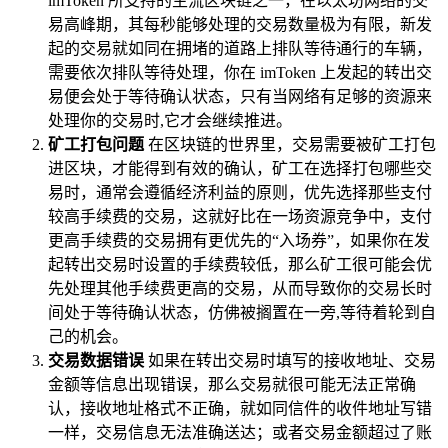
imToken 所支持的主流区块链之一，在以太坊网络的交
易高峰期，其每秒能够处理的交易数量极为有限，新发
起的交易就如同在拥堵的道路上排队等待通行的车辆，
需要依次排队等待处理，你在 imToken 上发起的转出交
易便会处于等待确认状态，只有当网络有足够的资源来
处理你的交易时,它才会继续推进。
矿工打包问题
在区块链的世界里，交易需要被矿工打包
进区块，才能得到有效的确认，矿工在选择打包哪些交
易时，通常会遵循经济利益的原则，优先选择那些支付
较高手续费的交易，这就好比在一场资源竞争中，支付
更高手续费的交易拥有更优先的“入场券”，如果你在发
起转出交易时设置的手续费较低，那么矿工很可能会优
先处理其他手续费更高的交易，从而导致你的交易长时
间处于等待确认状态，仿佛被搁置在一旁,等待着轮到自
己的机会。
交易数据错误
如果在转出交易时填写的接收地址、交易
金额等信息出现错误，那么交易就很可能无法正常确
认，接收地址格式不正确，就如同信件的收件地址写错
一样，交易信息无法准确送达；或者交易金额超过了账