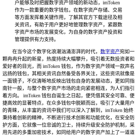
户能够及时把握数字资产领域的新动态，imToken
作为一款重要的数字钱包，在数字资产存储、交易
等方面发挥着关键作用，了解其官方下载途径及相
关资讯，有助于用户更好地管理数字资产，紧跟数
字资产市场的发展变化，为自身的数字资产投资和
管理提供有力支持。
在当今这个数字化浪潮汹涌澎湃的时代，
数字资产
宛如一
颗冉冉升起的新星，热度持续大幅攀升，吸引着无数投资者和
爱好者的目光，而 imToken 钱包，作为数字资产领域一款声名
远扬的钱包，其相关资讯自然备受各界关注，这些资讯就像是
一面镜子，不仅清晰地反映出钱包自身的发展动态，更如同指
南针一般，与整个数字资产市场的走向紧密相连，为人们指引
着方向。 imToken 钱包自诞生之日起，便凭借其安全可靠、便
捷高效的显著特点，在众多钱包中脱颖而出，吸引了大量用户
的青睐，从丰富的资讯中我们可以深入了解到，imToken 始终
秉持着创新的精神，不断进行技术创新和功能优化，在安全防
护方面，它就像一位忠诚的卫士，持续升级安全防护机制，采
用先进的多重加密技术，如同给用户的数字资产加上了一道道