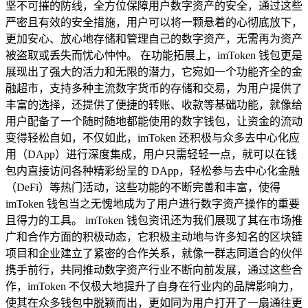
坚不可摧的防线，全方位保障用户数字资产的安全，通过这些
严密且有效的安全措施，用户可以将一颗悬着的心彻底放下，
更加安心、放心地存储和管理自己的数字资产，无需再为资产
被盗取或丢失而忧心忡忡。 在功能拓展上，imToken 钱包更是
展现出了强大的活力和无限的潜力，它宛如一个功能齐全的金
融超市，支持多种主流数字货币的存储和交易，为用户提供了
丰富的选择，还提供了便捷的转账、收款等基础功能，就像给
用户配备了一个随时随地都能使用的数字钱包，让资金的流动
变得轻松自如，不仅如此，imToken 还积极与众多去中心化应
用（DApp）进行深度集成，用户只需轻轻一点，就可以在钱
包内直接访问各种精彩纷呈的 DApp，轻松参与去中心化金融
（DeFi）等热门活动，这些功能的不断完善和丰富，使得
imToken 钱包当之无愧地成为了用户进行数字资产操作的重要
且得力的工具。 imToken 钱包资讯还为我们展现了其在市场推
广和合作方面的积极动态，它积极主动地与许多知名的区块链
项目和企业建立了紧密的合作关系，就像一群志同道合的伙伴
携手前行，共同推动数字资产行业不断向前发展，通过这些合
作，imToken 不仅极大地提升了自身在行业内的品牌影响力，
使其在众多钱包中脱颖而出，更如同为用户打开了一扇通往更