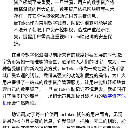
资产领域至关重要，一旦泄露，用户的数字资产将
面临潜藏的巨大危机，数字资产依托区块链等技术
存在，其安全保障依赖助记词等关键信息，
imToken作为常用数字钱包，助记词泄露可能导致
不法分子获取用户资产控制权，造成严重经济损
失，提醒用户需高度重视imToken助记词的安全保
护。
在当今数字化浪潮以前所未有的速度迅猛发展的时代,数
字货币宛如一颗璀璨的新星，逐渐映入人们的眼帘，成为了一
种备受瞩目的新兴投资方式，imToken 作为一款在数字货币领
域广受欢迎的钱包，凭借其强大的功能和便捷的操作，为广大
用户提供了一站式的数字资产管理服务，让用户能够轻松地管
理自己的数字资产，一旦 imToken 助记词不慎泄露，就如同打
开了潘多拉的魔盒，一场悄无声息却极具破坏力的
数字资产危
机
便会悄然降临。
助记词,对于每一位使用 imToken 钱包的用户而言，无疑
是最为核心且关键的信息，它就像是一把独一无二的钥匙，能