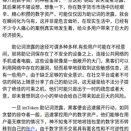
够开启数字资产的神秘宝库，一旦这把“钥匙”丢失或者泄露，
其后果将不堪设想，想象一下，你在数字货币市场中历经艰
辛、精心积攒的数字资产，可能仅仅因为助记词的泄露，就会
在瞬间化为乌有，这并非是危言耸听，在现实生活中，已经有
不少令人痛心的案例真实地发生着，给众多用户带来了巨大的
经济损失。
助记词泄露的途径可谓多种多样,有些用户可能在不经意
间，就将助记词保存在了不安全的设备之上，连接公共网络的
手机或者电脑，这些设备就像是一扇敞开的大门，黑客们可以
利用网络中存在的漏洞，轻而易举地获取到这些敏感信息，还
有一些用户，由于缺乏足够的安全意识，在社交平台或者不可
信的网站上随意分享了自己的助记词，这无疑是给不法分子提
供了绝佳的可乘之机，他们可能只是出于一时的疏忽或者大
意，却未曾想到这小小的举动会给自己带来如此巨大的风险。
一旦 imToken 助记词泄露，黑客便会迅速展开行动，如同
贪婪的掠夺者一般，迅速掌控用户的数字资产，他们能够在用
户毫无察觉的情况下，神不知鬼不觉地将钱包里的数字货币转
移到自己的
账户
，由于数字货币交易具有匿名性和不可逆性的