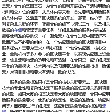
达成的具有严格法律效力的协议，它绝非一份简单的文件，而
是双方合作的坚固基石，为合作的顺利开展提供了清晰明确的
指引和全方位的保障，从具体内容来看，首先要精准明确服务
的具体内容，这涵盖了区块链系统的开发、部署、维护等一系
列复杂且关键的环节，智能合约的编写与调试工作，以及相关
数据的
存储
和管理等重要任务，详细且准确的服务内容描述，
能够像精准的导航仪一样，避免双方在合作过程中因理解不一
致而产生不必要的纠纷，在一个供应链金融的区块链项目中，
服务提供方需要为需求方精心搭建一个包含供应商、核心企
业、金融机构等多方参与的区块链平台，以实现供应链上资金
流、信息流和物流的透明化和可追溯，在合同里，应详细规定
平台的功能模块、技术架构以及预期要达到的性能指标，确保
双方对项目目标和要求有清晰一致的认识。
服务的质量标准同样是合同的核心关键要素之一,区块链
技术的专业性和复杂性决定了服务质量的高低直接关系到项目
的成败，如同大厦的根基决定着大厦的稳固程度，合同中应明
确服务的质量要求，像系统的稳定性、数据的准确性、响应时
间等方面都要进行详细规定，还应制定质量验收的标准和
流