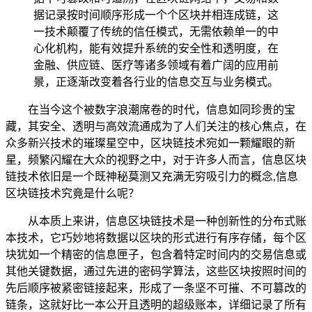
据记录按时间顺序形成一个个区块并相连成链，这
一技术颠覆了传统的信任模式，无需依赖单一的中
心化机构，能有效提升系统的安全性和透明度，在
金融、供应链、医疗等诸多领域有着广阔的应用前
景，正逐渐改变着各行业的信息交互与业务模式。
在当今这个被数字浪潮席卷的时代，信息如同珍贵的宝
藏，其安全、透明与高效流通成为了人们关注的核心焦点，在
众多新兴技术的璀璨星空中，区块链技术宛如一颗耀眼的新
星，频繁闪耀在大众的视野之中，对于许多人而言，信息区块
链技术依旧是一个既神秘莫测又充满无穷吸引力的概念,信息
区块链技术究竟是什么呢？
从本质上来讲，信息区块链技术是一种创新性的分布式账
本技术，它巧妙地将数据以区块的形式进行有序存储，每个区
块犹如一个精密的信息匣子，包含着特定时间内的交易信息或
其他关键数据，通过先进的密码学算法，这些区块按照时间的
先后顺序被紧密链接起来，形成了一条坚不可摧、不可篡改的
链条，这就好比一本公开且透明的超级账本，详细记录了所有