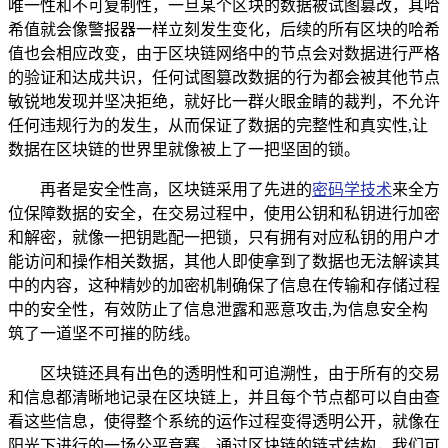
唯一性和不可复制性，一旦某个区块的数据被试图篡改，其哈
希值就会像警报器一样立刻发生变化，后续的所有区块的哈希
值也会相应改变，由于区块链网络中的节点会对数据进行严格
的验证和达成共识，任何试图篡改数据的行为都会被其他节点
敏锐地发现并坚决拒绝，就好比一群火眼金睛的裁判，不允许
任何违规行为的发生，从而保证了数据的完整性和真实性,让
数据在区块链的世界里就像被上了一把坚固的锁。
再者是安全性高，区块链采用了先进的
密码学技术
来全方
位保障数据的安全，在交易过程中，使用公钥和私钥进行加密
和解密，就像一把钥匙配一把锁，只有拥有对应私钥的用户才
能访问和操作相关数据，其他人即使拿到了数据也无法解读其
中的内容，这种精妙的加密机制确保了信息在传输和存储过程
中的安全性，有效防止了信息泄露和恶意攻击,为信息安全构
筑了一道坚不可摧的防线。
区块链还具有出色的透明性和可追溯性，由于所有的交易
和信息都清晰地记录在区块链上，并且每个节点都可以自由查
看这些信息，使得整个系统的运作过程变得透明公开，就像在
阳光下进行的一场公平竞赛，通过区块链的链式结构，我们可