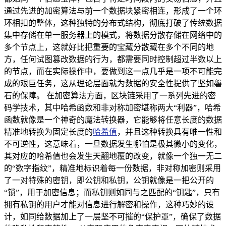
通过先进的加密算法与前一个数据块紧密相连，形成了一个环
环相扣的整体，这种独特的分布式结构，彻底打破了传统数据
集中存储在单一服务器上的模式，将数据分散存储在网络中的
多个节点上，这就好比把重要的宝藏分散藏在多个不同的地
方，任何试图篡改数据的行为，都需要同时控制超过半数以上
的节点，而在实际操作中，要做到这一点几乎是一项不可能完
成的艰巨任务，这从理论层面就为数据的安全性提供了坚如磐
石的保障。 在加密算法方面，区块链采用了一系列先进的密
码学技术，其中哈希函数和非对称加密堪称两大“利器”，哈希
函数就像是一个神奇的魔法转换器，它能够将任意长度的数据
精准地转换为固定长度的
哈希值
，并且这种转换具有唯一性和
不可逆性，这意味着，一旦数据发生哪怕是极其微小的变化，
其对应的哈希值也会发生天翻地覆的改变，就像一个独一无二
的“数字指纹”，精准地标识着每一份数据，非对称加密则采用
了一对特殊的密钥，即公钥和私钥，公钥就像是一把公开的
“锁”，用于加密信息；而私钥则如同与之匹配的“钥匙”，只有
拥有私钥的用户才能对信息进行解密和操作，这种巧妙的设
计，如同给数据加上了一层坚不可摧的“保护罩”，确保了数据