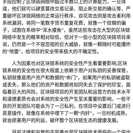
手段控制了区块链网络中超过半数以上的计算能力，一旦得
逞，他们就可以肆意篡改交易记录、阻止新交易的确认等，严
重破坏区块链网络的正常运行秩序，双花攻击则是攻击者利用
系统漏洞，将同一笔数字货币重复花费，就像一个狡猾的骗
子，试图在系统中“浑水摸鱼”，虽然这些攻击在大型的区块链
网络中发生的概率相对较低，但对于一些小型的区块链项目来
说，仍然是一个不容忽视的巨大威胁，就像一颗随时可能爆炸
的“地雷”，给项目的安全带来极大的不确定性。
人为因素也对区块链系统的安全性产生着重要影响,区块
链系统的安全性在很大程度上依赖于用户对私钥的妥善保管，
私钥就像是用户资产和数据的“命门”，如果用户的私钥被盗取
或丢失，那么他们的资产和数据将如同失去了保护的珍宝，面
临着巨大的风险，区块链项目的开发团队和运营方的技术水平
和道德素质也会对系统的安全性产生至关重要的影响，一些不
良的开发团队可能会为了一己私利，在项目中设置后门或进行
恶意操作，就像在系统中埋下了一颗“内奸”，一旦时机成熟，
就会损害用户的利益，破坏整个区块链生态的健康发展。
目前法律和监管的不完善也是区块链技术面临的一个突出