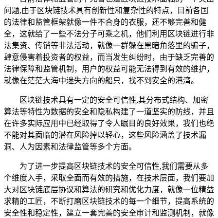
问题,由于区块链技术具有创新性和复杂性的特点，目前各国
的法律和监管框架就像一件不合身的衣服，还不够完善和健
全，这就给了一些不法分子可乘之机，他们利用区块链进行非
法集资、传销等非法活动，就像一群躲在黑暗角落里的骗子，
肆意侵害着投资者的权益，而当发生纠纷时，由于缺乏完善的
法律保障和监管机制，用户的权益可能无法得到有效的维护，
就像在茫茫大海中迷失方向的船只，找不到安全的港湾。
区块链技术具有一定的安全可信性,其分布式结构、加密
算法等特性为数据的安全和隐私构建了一道坚实的防线，并且
在许多实际应用中已经取得了令人瞩目的良好效果，我们也绝
不能对其面临的潜在风险掉以轻心，这些风险涵盖了技术漏
洞、人为因素和法律监管等多个方面。
为了进一步提高区块链技术的安全可信性,我们需要从多
个维度入手，采取全面而有效的措施，在技术层面，我们要加
大对区块链底层协议和算法的研究和优化力度，就像一位精益
求精的工匠，不断打磨区块链技术的每一个细节，提高系统的
安全性和稳定性，建立一套完善的安全审计和监测机制，就像