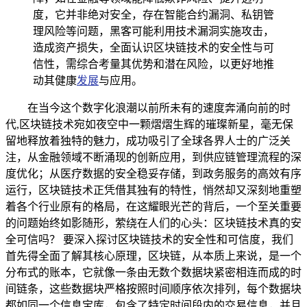
度，它并非绝对安全，存在智能合约漏洞、私钥管
理风险等问题，黑客可能利用技术漏洞实施攻击，
造成资产损失，全面认识区块链技术的安全性与可
信性，需综合考量其优势和潜在风险，以更好地推
动其健康
发展
与应用。
在当今这个数字化浪潮以前所未有的速度奔涌向前的时
代,区块链技术宛如夜空中一颗熠熠生辉的璀璨新星，毫无保
留地释放着独特的魅力，成功吸引了全球各界人士的广泛关
注，从金融领域不断涌现的创新应用，到供应链管理流程的深
度优化；从医疗数据的安全稳妥存储，到政务服务的高效有序
运行，区块链技术正凭借其独有的特性，悄然却又深刻地重塑
着各个行业原有的格局，在这耀眼光芒的背后，一个至关重要
的问题始终如影随形，萦绕在人们的心头：区块链技术真的安
全可信吗？ 要深入探讨区块链技术的安全性和可信度，我们
首先得全面了解其核心原理，区块链，从本质上来说，是一个
分布式的账本，它就像一条由无数个数据块紧密相连而成的时
间链条，这些数据块严格按照时间顺序依次排列，每个数据块
都如同一个信息宝库，包含了特定时间段内的交易信息，并且