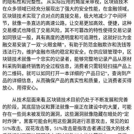
的隐私性和完整性。 从实际应用的角度来审视，区块链技术
在众多领域已经充分展现出了强大的安全性能，在金融领域，
区块链技术实现了点对点的直接交易，极大地减少了中间环
节，就像一条直达的高速公路，让交易更加高效、便捷，这种
交易模式也降低了交易风险，其不可篡改的特性使得交易记录
如同铁证一般，具有高度的透明度和可追溯性，这就好比为金
融交易安装了一双“火眼金睛”，有助于防范金融欺诈和洗钱等
违法行为，维护金融市场的稳定和安全，在供应链管理中，区
块链技术就像一个忠实的记录者，能够完整地记录产品从原材
料采购到最终销售的全过程信息，消费者只需轻轻扫描产品上
的二维码，就可以如同打开一本详细的“产品日记”，查询到产
品的详细信息，从而确保产品的真实性和质量，让消费者买得
放心、用得安心。
从技术层面来看,区块链技术目前仍处于不断发展和完善
的阶段，其底层协议和算法就像一座正在建设中的大厦，可能
存在一些尚未被发现的漏洞，这些漏洞就像隐藏在暗处的“定
时炸弹”，黑客可能会利用这些漏洞进行恶意攻击，常见的如
51%攻击、双花攻击等，51%攻击是指攻击者通过强大的技术