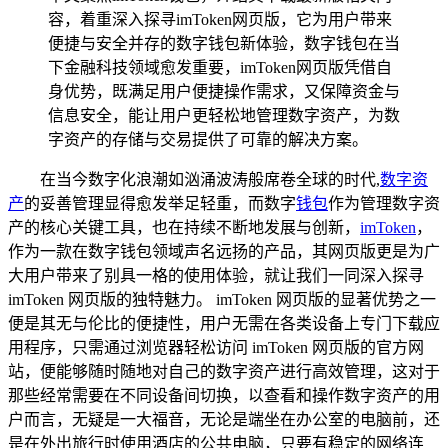
容，着重深入探寻imToken网页版，它为用户带来
便捷与安全并存的数字钱包新体验，数字钱包在当
下金融科技领域愈发重要，imToken网页版凭借自
身优势，既满足用户便捷操作需求，又保障资金与
信息安全，能让用户更轻松地管理数字资产，为数
字资产的存储与交易提供了可靠的解决方案。
在当今数字化浪潮如汹涌波涛般席卷全球的时代,
数字资
产
的妥善管理显得愈发举足轻重，而数字
钱包
作为管理数字资
产的核心关键工具，也在持续不断地发展与创新，
imToken
，
作为一款在数字钱包领域声名远扬的产品，其网页版更是为广
大用户带来了别具一格的使用体验，就让我们一同深入探寻
imToken 网页版的独特魅力。 imToken 网页版的显著优势之一
便是其无与伦比的便捷性，用户无需在各类设备上专门下载应
用程序，只需通过浏览器轻松访问 imToken 网页版的官方网
站，便能够随时随地对自己的数字资产进行高效管理，这对于
那些经常需要在不同设备间切换，以查看和操作数字资产的用
户而言，无疑是一大福音，无论是端坐在办公室的电脑前，还
是在外出旅行时使用酒店的公共电脑，只要有稳定的网络连