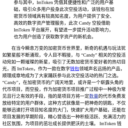
参与其中，ImToken 凭借其便捷性和广泛的用户基
础，吸引众多用户投身此次空投活动，该钱包在加
密货币领域具有较高知名度，为用户提供了安全、
高效的数字资产管理服务，此次 Candy 空投借助
ImToken 平台展开，有望进一步提升活动影响力，
也为用户创造了获取数字资产的新机会。
在当今瞬息万变的加密货币世界里，新奇的机遇与玩法犹
如繁星般不断涌现，令人目不暇接，与 “Candy” 相关的空投活
动宛如一颗璀璨的新星，吸引了无数加密货币爱好者的热切目
光，而 ImToken，作为一款在数字
钱包
领域声名远扬的产品，
顺理成章地成为了大家踊跃参与此次空投活动的热门之选。
“Candy”，在加密货币的广阔天地里，或许是一个崭露头角的
代币项目，而空投，作为加密货币项目推广过程中一种极为常
见且行之有效的手段，指的是项目方将一定
数量
的代币免费发
放给特定的用户群体，这种方式就像是一把神奇的钥匙，不仅
能够迅速打开项目知名度的大门，快速扩大用户基础，还能在
项目发展的早期阶段，精心营造出一种积极活跃、充满活力的
社区氛围，为项目的茁壮成长提供肥沃的土壤。 ImToken 钱