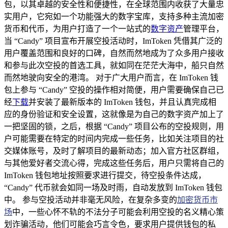
包，以其卓越的安全性和便捷性，在全球范围内收获了大量忠
实用户，它宛如一个功能强大的数字宝库，支持多种主流加密
货币和代币，为用户打造了一个一站式的
数字资产
管理平台，
当 “Candy” 项目宣布开展空投活动时，ImToken 凭借其广泛的
用户覆盖范围和良好的口碑，自然而然地成为了众多用户接收
和参与此次空投的首选工具，就如同在茫茫大海中，船只自然
而然地驶向安全的港湾。 对于广大用户而言，在 ImToken 钱
包上参与 “Candy” 空投的操作相对简便，用户需要确保自己已
经
下载
并安装了最新版本的 ImToken 钱包，并且认真完成相
应的身份验证和安全设置，这就像是为自己的数字资产加上了
一把坚固的锁，之后，根据 “Candy” 项目公布的空投规则，用
户可能需要在特定的时间内完成一些任务，比如关注项目的社
交媒体账号，及时了解项目的最新动态；加入官方社区群组，
与其他爱好者交流心得，完成这些任务后，用户只需将自己的
ImToken 钱包地址按照要求进行提交，待空投条件达成，
“Candy” 代币就会如同一场及时雨，自动发放到 ImToken 钱包
中。 参与空投活动并非毫无风险，在复杂多变的
加密货币市
场
中，一些心怀不轨的不法分子可能会利用空投的名义精心策
划诈骗活动，他们可能会巧言令色，要求用户提供钱包的私