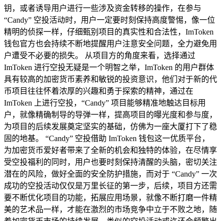
钥，或者诱导用户进行一些涉及资金转移的操作，在参与
“Candy” 空投活动时，用户一定要时刻保持高度警惕，像一位
精明的侦探一样，仔细甄别项目的真实性和合法性，ImToken
钱包官方也会持续不断地提醒用户注意安全问题，全力避免用
户遭受不必要的损失。 从项目方的角度来看，选择通过
ImToken 进行空投无疑是一个明智之举，ImToken 的用户群体
具有较高的加密货币素养和敏锐的投资意识，他们对于新的代
币项目往往怀着浓厚的兴趣和勇于探索的精神，通过在
ImToken 上进行空投，“Candy” 项目能够精准地触达目标用
户，就像精确制导的导弹一样，提高项目的曝光度和参与度，
为项目的后续发展奠定坚实的基础，仿佛为一座大厦打下了稳
固的地基。 “Candy” 空投借助 ImToken 钱包这一优质平台，
为加密货币爱好者带来了全新的机会和独特的体验，在尽情享
受空投福利的同时，用户也要时刻保持清醒的头脑，密切关注
潜在的风险，做好全面的安全防护措施，而对于 “Candy” 一次
成功的空投活动仅仅是万里长征的第一步，后续，项目方还需
要不断优化项目的功能，拓展应用场景，就像不断打磨一件精
美的艺术品一样，才能在激烈的市场竞争中立于不败之地，随