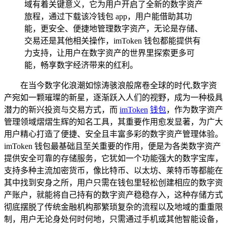
域有着关键意义，它为用户开启了全新的数字资产
旅程，通过下载该冷钱包 app，用户能借助其功
能，更安全、便捷地管理数字资产，无论是存储、
交易还是其他相关操作，imToken 钱包都能提供有
力支持，让用户在数字资产的世界里探索更多可
能，畅享数字经济带来的红利。
在当今数字化浪潮如惊涛骇浪般席卷全球的时代,数字资
产宛如一颗璀璨的新星，逐渐跃入人们的视野，成为一种极具
潜力的新兴投资与交易方式，而
imToken
钱包
，作为数字资产
管理领域熠熠生辉的知名工具，其重要作用愈发显著，为广大
用户精心打造了便捷、安全且丰富多彩的数字资产管理体验。
imToken 钱包最基础且至关重要的作用，便是为各类数字资产
提供安全可靠的存储服务，它犹如一个功能强大的数字宝库，
支持多种主流加密货币，像比特币、以太坊、莱特币等都能在
其中找到安身之所，用户只需在钱包里轻松创建相应的数字资
产账户，就能将自己持有的数字资产稳稳存入，这种存储方式
彻底摆脱了传统金融机构那繁琐复杂的流程以及地域的重重限
制，用户无论身处何时何地，只需通过手机或其他智能设备，