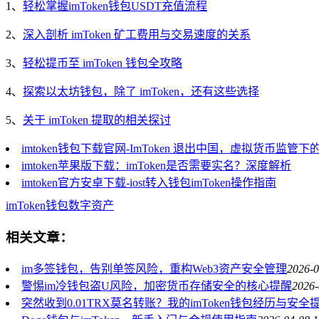
1、
轻松掌握imToken钱包USDT充值流程
2、
深入剖析 imToken 矿工费用与交易速度的关系
3、
轻松提币至 imToken 钱包全攻略
4、
探索以太坊钱包，除了 imToken，还有这些选择
5、
关于 imToken 提取的相关探讨
imtoken钱包下载官网-ImToken 退出中国，虚拟货币监管
imtoken苹果版下载：imToken是否需要实名？深度解析
imtoken官方安卓下载-iost转入钱包imToken操作指南
imToken
钱包
数字资产
相关文章：
im多签钱包，告别单签风险，重构Web3资产安全管理
2026-0
警惕im冷钱包盗U风险，加密货币存储安全的核心提醒
2026-
突然收到0.01TRX莫名转账？我的imToken钱包经历与安全