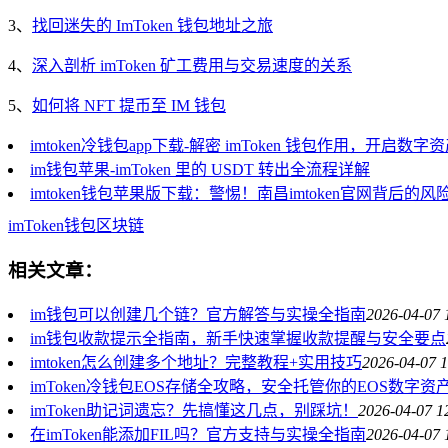
3、
找回迷失的 ImToken 钱包地址之旅
4、
深入剖析 imToken 矿工费用与交易速度的关系
5、
如何将 NFT 提币至 IM 钱包
imtoken冷钱包app下载-解密 imToken 钱包作用，开启数
im钱包苹果-imToken 里的 USDT 转出全流程详解
imtoken钱包苹果版下载：警惕！南昌imtoken官网背后的风
imToken
钱包
区块链
相关文章：
im钱包可以创建几个链？官方解答与实操全指南
2026-04-07 
im钱包收款提示全指南，新手快速掌握收款提醒与安全要点
imtoken怎么创建多个地址？完整教程+实用技巧
2026-04-07 1
imToken冷钱包EOS存储全攻略，安全托管你的EOS数字资
imToken助记词遗忘？先搞懂这几点，别踩坑！
2026-04-07 1
在imToken能添加FIL吗？官方支持与实操全指南
2026-04-07 