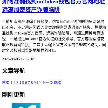
如何准确找到imToken钱包官方官网地址
远离加密资产诈骗陷阱
当前加密资产诈骗手段频发，仿冒imToken钱包的钓鱼网站层
出不穷，不少用户因误入此类虚假官网遭遇资产损失，想要精
准找到imToken官方官网、远离诈骗陷阱，可通过两种可靠途
径：一是通过imToken官方认证的社交账号、官方客服渠道获
取正规官网链接；二是手动输入官方公示的合规域名访问，同
时务必核对浏览器地址栏的HT...
2026-08-05 12:37:18
文章导航
首页
1
2
3
4
5
6
7
8
9
10
下一页
尾页
刚刚更新