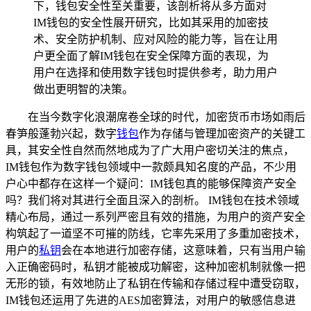
下，钱包安全性至关重要，该剖析将从多方面对
IM钱包的安全性展开研究，比如其采用的加密技
术、安全防护机制、应对风险的能力等，旨在让用
户更全面了解IM钱包在安全保障方面的表现，为
用户在选择和使用数字钱包时提供参考，助力用户
做出更明智的决策。
在当今数字化浪潮席卷全球的时代，加密货币市场如雨后
春笋般蓬勃兴起，数字
钱包
作为存储与管理加密资产的关键工
具，其安全性自然而然地成为了广大用户密切关注的焦点，
IM钱包作为数字钱包领域中一款颇具知名度的产品，不少用
户心中都存在这样一个疑问：IM钱包真的能够保障资产安全
吗？我们将对其进行全面且深入的剖析。 IM钱包在技术领域
精心布局，通过一系列严密且有效的措施，为用户的资产安全
构筑起了一道坚不可摧的防线，它率先采用了多重加密技术，
用户的
私钥
会在本地进行加密存储，这意味着，只有当用户输
入正确密码时，私钥才能被成功解密，这种加密机制就像一把
无形的锁，有效地防止了私钥在传输和存储过程中遭受窃取，
IM钱包还运用了先进的AES加密算法，对用户的敏感信息进