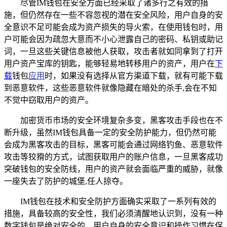
尽管IM钱包在安全方面已经采取了诸多行之有效的措
施，但仍然存在一些不容忽视的潜在安全风险，用户自身的安
全意识不足可能会成为资产损失的导火索，在使用钱包时，用
户可能会因为疏忽大意而不小心泄露自己的密码、私钥或助记
词，一旦这些关键信息被他人获取，攻击者就如同拿到了打开
用户资产宝库的钥匙，能够轻易地转移用户的资产，用户在
下
载
钱包
应用
时，如果没有选择从官方渠道下载，就有可能下载
到恶意软件，这些恶意软件就像隐藏在暗处的杀手,会在不知
不觉中窃取用户的资产。
加密货币市场的安全环境复杂多变，黑客攻击手段也在不
断升级，虽然IM钱包具备一定的安全防护能力，但仍然可能
会成为黑客攻击的目标，黑客可能会通过网络钓鱼、恶意软件
攻击等狡猾的方式，试图获取用户的账户信息，一旦黑客成功
突破钱包的安全防线，用户的资产就会面临严重的威胁，就像
一座失去了防护的城堡,任人掠夺。
IM钱包在技术和安全防护方面确实采取了一系列有效的
措施，具备较高的安全性，我们必须清醒地认识到，没有一种
数字钱包是绝对安全的，用户自身的安全意识和操作习惯在保