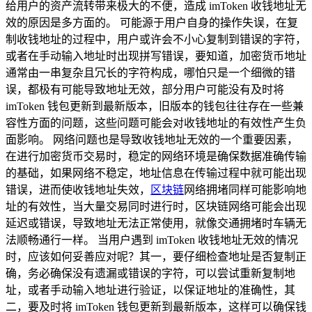
给用户的资产流转带来极大的不便，造成 imToken 收钱地址无
效的原因是多方面的。 可能源于用户自身的操作失误，在复
制收钱地址的过程中，用户或许会不小心复制到错误的字符，
或者在手动输入地址时出现拼写错误，要知道，加密货币地址
通常由一串复杂且冗长的字符构成，哪怕只是一个细微的错
误，都极有可能导致地址无效，部分用户可能没有及时将
imToken 钱包更新到最新版本，旧版本的钱包往往存在一些兼
容性方面的问题，这些问题可能会对收钱地址的有效性产生负
面影响。 网络问题也是导致收钱地址无效的一个重要因素，
在进行加密货币交易时，稳定的网络环境是确保数据准确传输
的基础，如果网络不稳定，地址信息在传输过程中就可能出现
错误，进而使收钱地址失效，
区块链
网络拥堵同样可能影响地
址的有效性，当大量交易同时进行时，区块链网络可能会出现
延迟或错误，导致地址无法正常使用，就像交通拥堵时车辆无
法顺畅通行一样。 当用户遇到 imToken 收钱地址无效的情况
时，应该如何妥善应对呢？其一，要仔细检查地址是否复制正
确，务必确保没有遗漏或错误的字符，可以尝试重新复制地
址，或者手动输入地址进行验证，以保证地址的准确性，其
二，要及时将 imToken 钱包更新到最新版本，这样可以确保钱