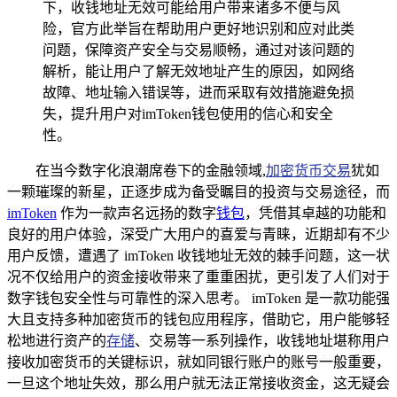
下，收钱地址无效可能给用户带来诸多不便与风
险，官方此举旨在帮助用户更好地识别和应对此类
问题，保障资产安全与交易顺畅，通过对该问题的
解析，能让用户了解无效地址产生的原因，如网络
故障、地址输入错误等，进而采取有效措施避免损
失，提升用户对imToken钱包使用的信心和安全
性。
在当今数字化浪潮席卷下的金融领域,
加密货币交易
犹如
一颗璀璨的新星，正逐步成为备受瞩目的投资与交易途径，而
imToken
作为一款声名远扬的数字
钱包
，凭借其卓越的功能和
良好的用户体验，深受广大用户的喜爱与青睐，近期却有不少
用户反馈，遭遇了 imToken 收钱地址无效的棘手问题，这一状
况不仅给用户的资金接收带来了重重困扰，更引发了人们对于
数字钱包安全性与可靠性的深入思考。 imToken 是一款功能强
大且支持多种加密货币的钱包应用程序，借助它，用户能够轻
松地进行资产的
存储
、交易等一系列操作，收钱地址堪称用户
接收加密货币的关键标识，就如同银行账户的账号一般重要，
一旦这个地址失效，那么用户就无法正常接收资金，这无疑会