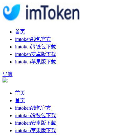
首页
imtoken钱包官方
imtoken冷钱包下载
imtoken安卓版下载
imtoken苹果版下载
导航
首页
首页
imtoken钱包官方
imtoken冷钱包下载
imtoken安卓版下载
imtoken苹果版下载