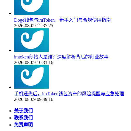
Doge钱包与imToken，新手入门与合规使用指南
2026-08-09 12:37:25
imtoken创始人是谁？深度解析背后的创业故事
2026-08-09 10:31:16
手机遗失后，imToken钱包资产的风险提醒与应急处理
2026-08-09 09:49:16
关于我们
联系我们
免责声明