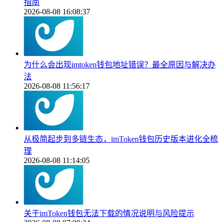
指南
2026-08-08 16:08:37
为什么会出现imtoken钱包地址错误？最全原因与解决办
法
2026-08-08 11:56:17
从极简起步到多链生态，imToken钱包历史版本进化全梳
理
2026-08-08 11:14:05
关于imToken钱包无法下载的情况说明与风险提示